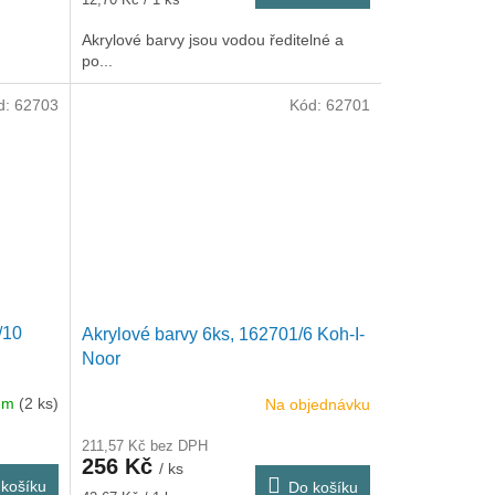
cena:
Akrylové barvy jsou vodou ředitelné a
po...
d:
62703
Kód:
62701
/10
Akrylové barvy 6ks, 162701/6 Koh-I-
Noor
dem
(2 ks)
Na objednávku
211,57 Kč bez DPH
256 Kč
/ ks
košíku
Do košíku