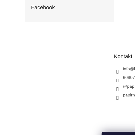
Facebook
Z
á
p
a
t
Kontakt
í
info
@
60807
@papi
papirn