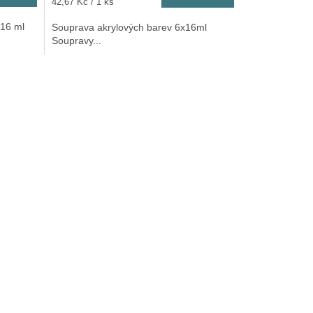
Měrná
42,67 Kč / 1 ks
cena:
 16 ml
Souprava akrylových barev 6x16ml
Soupravy...