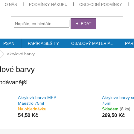
O NÁS
PODMÍNKY NÁKUPU
OBCHODNÍ PODMÍNKY
HLEDAT
PSANÍ
PAPÍR A SEŠITY
OBALOVÝ MATERIÁL
PÁR
akrylové barvy
lové barvy
odávanější
Akrylová barva MFP
Akrylové barvy s
Maestro 75ml
75ml
Na objednávku
Skladem
(8 ks)
54,50 Kč
269,50 Kč