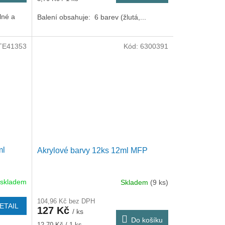
cena:
lné a
Balení obsahuje: 6 barev (žlutá,...
TE41353
Kód:
6300391
ml
Akrylové barvy 12ks 12ml MFP
 skladem
Skladem
(9 ks)
104,96 Kč bez DPH
ETAIL
127 Kč
/ ks
Do košíku
Měrná
12,70 Kč / 1 ks