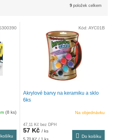
9
položek celkem
6300390
Kód:
AYC01B
Akrylové barvy na keramiku a sklo
6ks
dem
(8 ks)
Na objednávku
47,11 Kč bez DPH
57 Kč
/ ks
košíku
Do košíku
Měrná
5,70 Kč / 1 ks