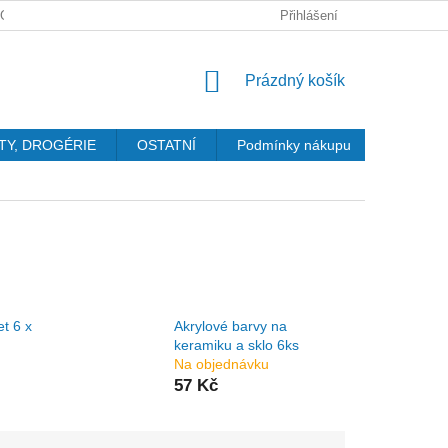
GDPR
Přihlášení
NÁKUPNÍ
Prázdný košík
KOŠÍK
TY, DROGÉRIE
OSTATNÍ
Podmínky nákupu
Kontakty
et 6 x
Akrylové barvy na
keramiku a sklo 6ks
Na objednávku
57 Kč