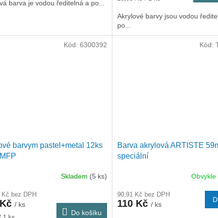
vá barva je vodou ředitelná a po...
cena:
Akrylové barvy jsou vodou ředite
po...
Kód:
6300392
Kód:
ové barvym pastel+metal 12ks
Barva akrylová ARTISTE 59
 MFP
speciální
Skladem
(5 ks)
Obvykle
7 Kč bez DPH
90,91 Kč bez DPH
D
 Kč
110 Kč
/ ks
/ ks
Do košíku
/ 1 ks