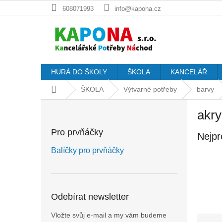
Přejít
608071993
info@kapona.cz
na
obsah
HURÁ DO ŠKOLY
ŠKOLA
KANCELÁŘ
Domů
ŠKOLA
Výtvarné potřeby
barvy
P
akry
o
s
Pro prvňáčky
Nejpr
t
r
Balíčky pro prvňáčky
a
n
n
í
Odebírat newsletter
p
a
Vložte svůj e-mail a my vám budeme
Ř