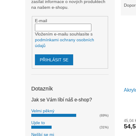
n
zasílat informace o nových produktech
a
Dopor
e
na našem e-shopu.
z
l
e
E-mail
V
n
ý
í
Vložením e-mailu souhlasíte s
p
p
podmínkami ochrany osobních
i
r
údajů
s
o
p
d
PŘIHLÁSIT SE
r
u
o
k
d
t
u
ů
Dotazník
Akryl
k
t
Jak se Vám líbí náš e-shop?
ů
Velmi pěkný
(69%)
45,04
Ujde to
54,
(31%)
Nelíbí se mi