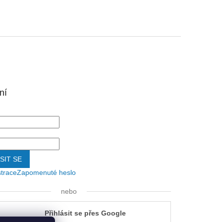
ní
SIT SE
strace
Zapomenuté heslo
nebo
Přihlásit se přes Google