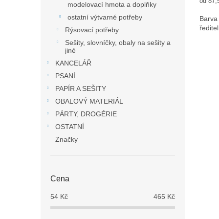
Měrná
od 87,
modelovací hmota a doplňky
cena:
ostatní výtvarné potřeby
Barva
ředitel
Rýsovací potřeby
Sešity, slovníčky, obaly na sešity a
jiné
KANCELÁŘ
PSANÍ
PAPÍR A SEŠITY
OBALOVÝ MATERIÁL
PÁRTY, DROGÉRIE
OSTATNÍ
Značky
Cena
54
Kč
465
Kč