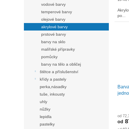
cena:
vodové barvy
Akrylo
temperové barvy
po...
olejové barvy
akrylové barvy
prstové barvy
barvy na sklo
malířské přípravky
pomůcky
barvy na tělo a obličej
štětce a příslušenství
křídy a pastely
perka,násadky
Barva
jedno
tuše, inkousty
uhly
nůžky
od 72,
lepidla
8
od
pastelky