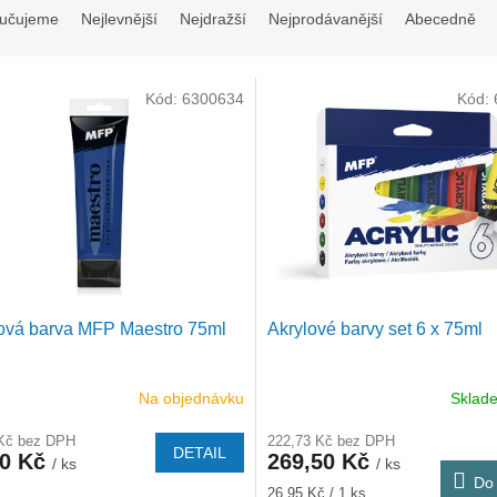
učujeme
Nejlevnější
Nejdražší
Nejprodávanější
Abecedně
Kód:
6300634
Kód:
ová barva MFP Maestro 75ml
Akrylové barvy set 6 x 75ml
Na objednávku
Skla
 Kč bez DPH
222,73 Kč bez DPH
DETAIL
50 Kč
269,50 Kč
/ ks
/ ks
Do 
Měrná
26,95 Kč / 1 ks