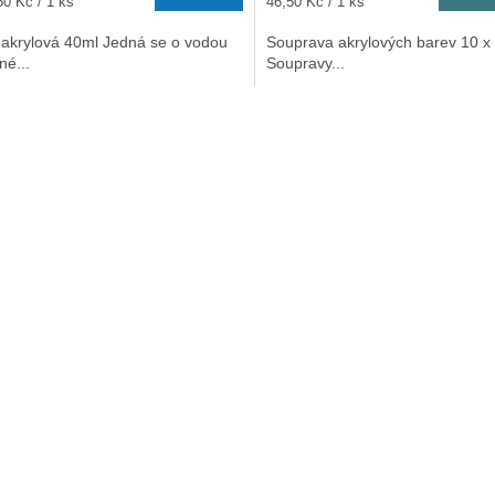
Měrná
50 Kč / 1 ks
46,50 Kč / 1 ks
cena:
 akrylová 40ml Jedná se o vodou
Souprava akrylových barev 10 x
né...
Soupravy...
O
v
l
á
d
a
c
í
p
r
v
k
y
v
ý
p
i
s
u