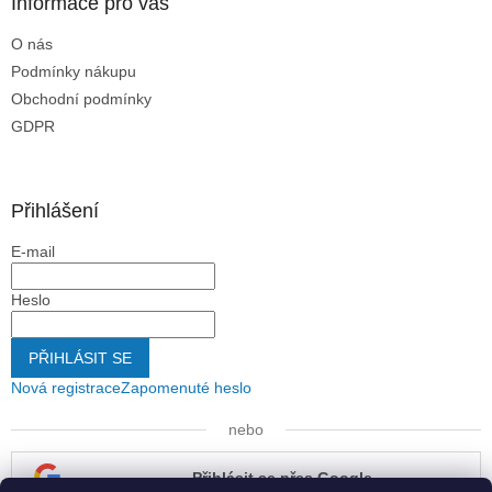
Informace pro vás
i
s
O nás
u
Podmínky nákupu
Obchodní podmínky
GDPR
Přihlášení
E-mail
Heslo
PŘIHLÁSIT SE
Nová registrace
Zapomenuté heslo
nebo
Přihlásit se přes Google