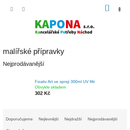
Přejít
NÁKU
na
obsah
KOŠÍK
malířské přípravky
Nejprodávanější
Fixativ Art ve spreji 300ml UV filtr
Obvykle skladem
302 Kč
Ř
a
Doporučujeme
Nejlevnější
Nejdražší
Nejprodávanější
z