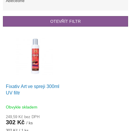
e
Abecedně
n
í
p
OTEVŘÍT FILTR
r
o
V
d
ý
u
p
k
i
t
s
ů
p
r
o
d
Fixativ Art ve spreji 300ml
u
UV filtr
k
t
Obvykle skladem
ů
249,59 Kč bez DPH
302 Kč
/ ks
Měrná
302 Kč / 1 ks