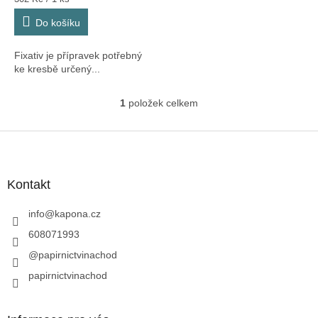
cena:
Do košíku
Fixativ je přípravek potřebný
ke kresbě určený...
1
položek celkem
O
v
l
Z
á
á
d
p
a
a
Kontakt
c
t
í
í
info
@
kapona.cz
p
r
608071993
v
@papirnictvinachod
k
y
papirnictvinachod
v
ý
p