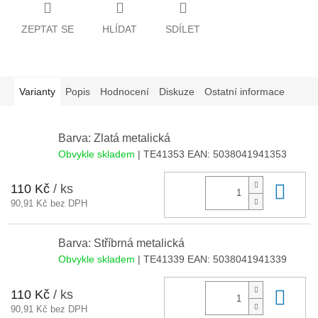
ZEPTAT SE
HLÍDAT
SDÍLET
Varianty
Popis
Hodnocení
Diskuze
Ostatní informace
Barva: Zlatá metalická
Obvykle skladem
| TE41353
EAN:
5038041941353
110 Kč
/ ks
Do 
90,91 Kč bez DPH
Barva: Stříbrná metalická
Obvykle skladem
| TE41339
EAN:
5038041941339
110 Kč
/ ks
Do 
90,91 Kč bez DPH