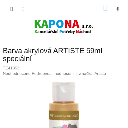
Přejít
NÁKU
na
obsah
KOŠÍK
Barva akrylová ARTISTE 59ml
speciální
TE41353
Průměrné
Neohodnoceno
Podrobnosti hodnocení
Značka:
Artiste
hodnocení
produktu
je
0,0
z
5
hvězdiček.