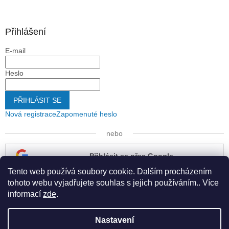
Přihlášení
E-mail
Heslo
PŘIHLÁSIT SE
Nová registrace
Zapomenuté heslo
nebo
Přihlásit se přes Google
Tento web používá soubory cookie. Dalším procházením
Přihlásit se přes Seznam
tohoto webu vyjadřujete souhlas s jejich používáním.. Více
informací
zde
.
Nastavení
Vytvořil Shoptet