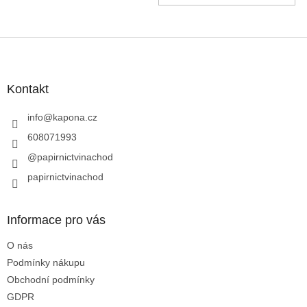
Z
á
p
a
Kontakt
t
í
info
@
kapona.cz
608071993
@papirnictvinachod
papirnictvinachod
Informace pro vás
O nás
Podmínky nákupu
Obchodní podmínky
GDPR