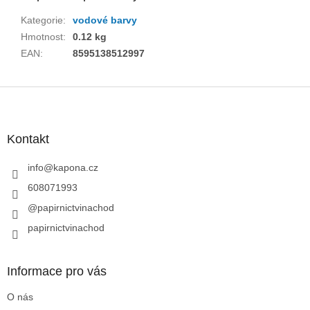
Kategorie
:
vodové barvy
Hmotnost
:
0.12 kg
EAN
:
8595138512997
Z
á
p
a
Kontakt
t
í
info
@
kapona.cz
608071993
@papirnictvinachod
papirnictvinachod
Informace pro vás
O nás