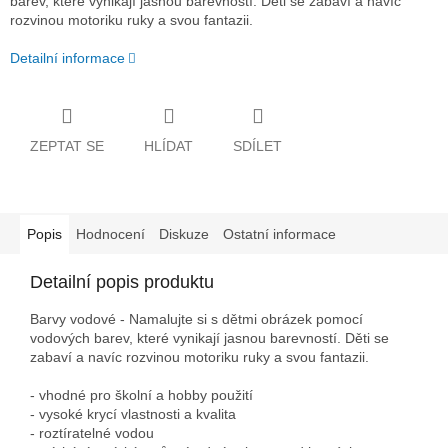
barev, které vynikají jasnou barevností. Děti se zabaví a navíc
rozvinou motoriku ruky a svou fantazii.
Detailní informace
ZEPTAT SE
HLÍDAT
SDÍLET
Popis
Hodnocení
Diskuze
Ostatní informace
Detailní popis produktu
Barvy vodové - Namalujte si s dětmi obrázek pomocí
vodových barev, které vynikají jasnou barevností. Děti se
zabaví a navíc rozvinou motoriku ruky a svou fantazii.
- vhodné pro školní a hobby použití
- vysoké krycí vlastnosti a kvalita
- roztíratelné vodou