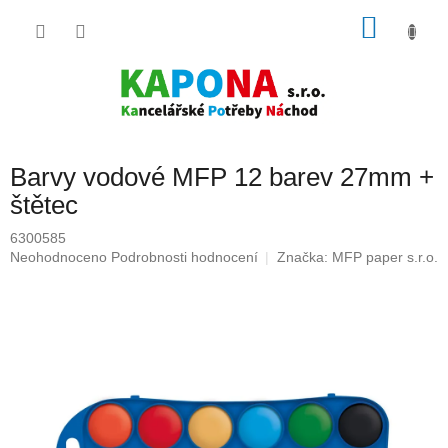
Přejít
NÁKU
na
obsah
KOŠÍK
Barvy vodové MFP 12 barev 27mm +
štětec
6300585
Průměrné
Neohodnoceno
Podrobnosti hodnocení
Značka:
MFP paper s.r.o.
hodnocení
produktu
je
0,0
z
5
hvězdiček.