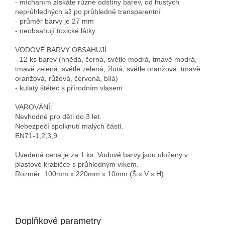
- mícháním získáte různé odstíny barev, od hustých
neprůhledných až po průhledné transparentní
- průměr barvy je 27 mm
- neobsahují toxické látky
VODOVÉ BARVY OBSAHUJÍ:
- 12 ks barev (hnědá, černá, světle modrá, tmavě modrá,
tmavě zelená, světle zelená, žlutá, světle oranžová, tmavě
oranžová, růžová, červená, bílá)
- kulatý štětec s přírodním vlasem
VAROVÁNÍ:
Nevhodné pro děti do 3 let.
Nebezpečí spolknutí malých částí.
EN71-1,2,3,9
Uvedená cena je za 1 ks. Vodové barvy jsou uloženy v
plastové krabičce s průhledným víkem.
Rozměr: 100mm x 220mm x 10mm (Š x V x H)
Doplňkové parametry