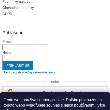
Podmínky nákupu
Obchodní podmínky
GDPR
Přihlášení
E-mail
Heslo
PŘIHLÁSIT SE
Nová registrace
Zapomenuté heslo
nebo
Přihlásit se přes Google
Tento web používá soubory cookie. Dalším procházením
Přihlásit se přes Seznam
tohoto webu vyjadřujete souhlas s jejich používáním.. Více