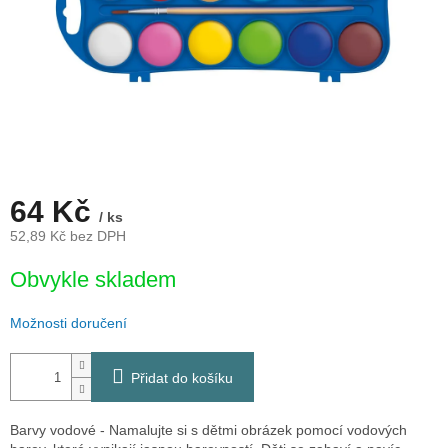
64 Kč
/ ks
52,89 Kč bez DPH
Měrná
Obvykle skladem
cena:
Možnosti doručení
Přidat do košíku
Barvy vodové - Namalujte si s dětmi obrázek pomocí vodových