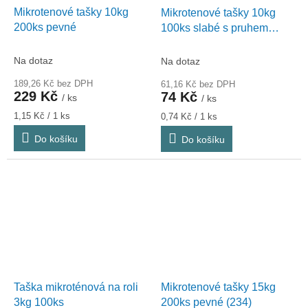
Mikrotenové tašky 10kg
Mikrotenové tašky 10kg
200ks pevné
100ks slabé s pruhem
(102673)
Na dotaz
Na dotaz
189,26 Kč bez DPH
61,16 Kč bez DPH
229 Kč
74 Kč
/ ks
/ ks
Měrná
Měrná
1,15 Kč / 1 ks
0,74 Kč / 1 ks
cena:
cena:
Do košíku
Do košíku
Taška mikroténová na roli
Mikrotenové tašky 15kg
3kg 100ks
200ks pevné (234)