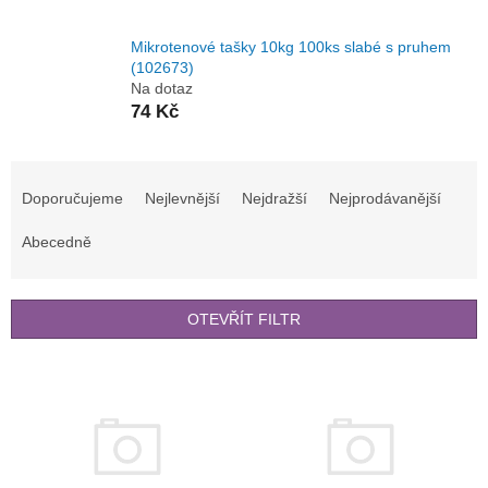
Mikrotenové tašky 10kg 100ks slabé s pruhem
(102673)
Na dotaz
74 Kč
Ř
a
Doporučujeme
Nejlevnější
Nejdražší
Nejprodávanější
z
e
Abecedně
n
í
p
OTEVŘÍT FILTR
r
o
V
d
ý
u
p
k
i
t
s
ů