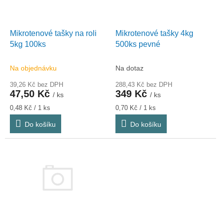
p
r
o
d
Mikrotenové tašky na roli
Mikrotenové tašky 4kg
u
5kg 100ks
500ks pevné
k
t
Na objednávku
Na dotaz
ů
39,26 Kč bez DPH
288,43 Kč bez DPH
47,50 Kč
349 Kč
/ ks
/ ks
Měrná
Měrná
0,48 Kč / 1 ks
0,70 Kč / 1 ks
cena:
cena:
Do košíku
Do košíku