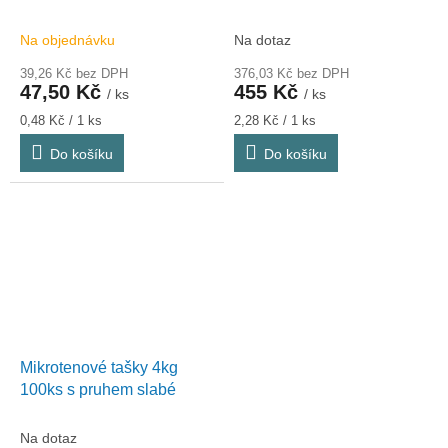
Na objednávku
Na dotaz
39,26 Kč bez DPH
376,03 Kč bez DPH
47,50 Kč
455 Kč
/ ks
/ ks
Měrná
Měrná
0,48 Kč / 1 ks
2,28 Kč / 1 ks
cena:
cena:
Do košíku
Do košíku
Mikrotenové tašky 4kg
100ks s pruhem slabé
Na dotaz