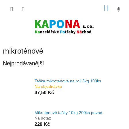
Přejít
NÁKU
na
obsah
KOŠÍK
mikroténové
Nejprodávanější
Taška mikroténová na roli 3kg 100ks
Na objednávku
47,50 Kč
Mikrotenové tašky 10kg 200ks pevné
Na dotaz
229 Kč