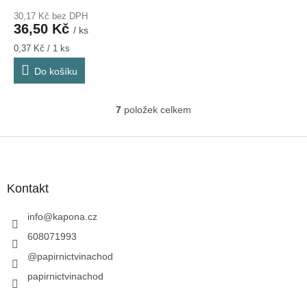
30,17 Kč bez DPH
36,50 Kč
/ ks
Měrná
0,37 Kč / 1 ks
cena:
Do košíku
7
položek celkem
O
v
l
Z
á
á
d
p
a
a
Kontakt
c
t
í
í
info
@
kapona.cz
p
r
608071993
v
@papirnictvinachod
k
y
papirnictvinachod
v
ý