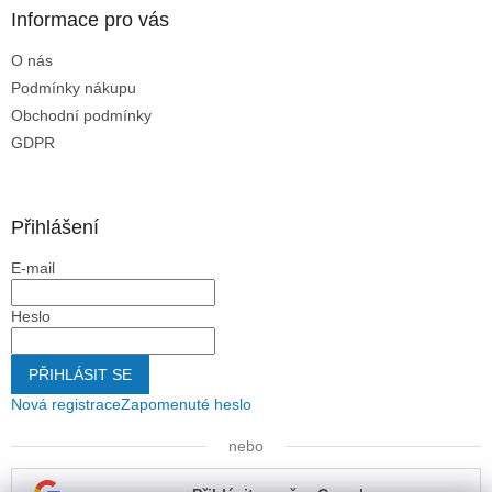
p
Informace pro vás
i
s
O nás
u
Podmínky nákupu
Obchodní podmínky
GDPR
Přihlášení
E-mail
Heslo
PŘIHLÁSIT SE
Nová registrace
Zapomenuté heslo
nebo