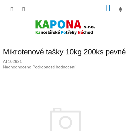
Přejít
NÁKU
na
obsah
KOŠÍK
Mikrotenové tašky 10kg 200ks pevné
AT102621
Průměrné
Neohodnoceno
Podrobnosti hodnocení
hodnocení
produktu
je
0,0
z
5
hvězdiček.