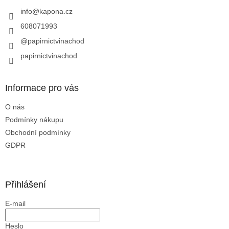
t
í
info
@
kapona.cz
608071993
@papirnictvinachod
papirnictvinachod
Informace pro vás
O nás
Podmínky nákupu
Obchodní podmínky
GDPR
Přihlášení
E-mail
Heslo