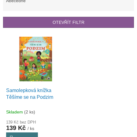
e
Abecedně
n
í
p
OTEVŘÍT FILTR
r
o
V
d
ý
u
p
k
i
t
s
ů
p
r
o
d
Samolepková knížka
u
Těšíme se na Podzim
k
t
Skladem
(2 ks)
ů
139 Kč bez DPH
139 Kč
/ ks