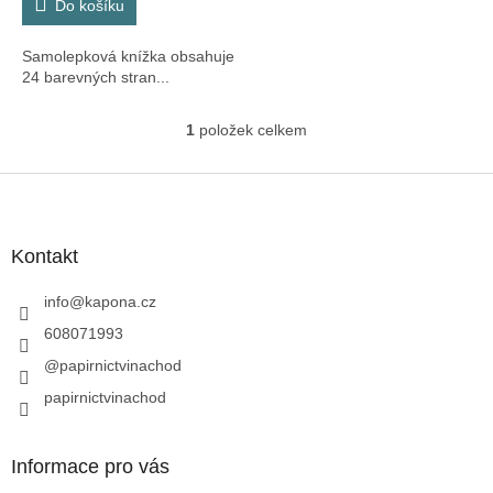
Do košíku
Samolepková knížka obsahuje
24 barevných stran...
1
položek celkem
O
v
l
Z
á
á
d
p
a
a
Kontakt
c
t
í
í
info
@
kapona.cz
p
r
608071993
v
@papirnictvinachod
k
y
papirnictvinachod
v
ý
p
Informace pro vás
i