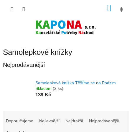
Přejít
NÁKU
na
obsah
KOŠÍK
Samolepkové knížky
Nejprodávanější
Samolepková knížka Těšíme se na Podzim
Skladem
(2 ks)
139 Kč
Ř
a
Doporučujeme
Nejlevnější
Nejdražší
Nejprodávanější
z