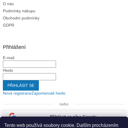
s
O nás
u
Podmínky nákupu
Obchodní podmínky
GDPR
Přihlášení
E-mail
Heslo
PŘIHLÁSIT SE
Nová registrace
Zapomenuté heslo
nebo
Přihlásit se přes Google
Tento web používá soubory cookie. Dalším procházením