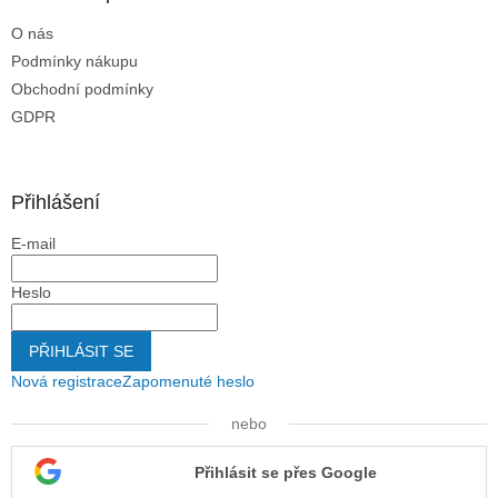
s
O nás
u
Podmínky nákupu
Obchodní podmínky
GDPR
Přihlášení
E-mail
Heslo
PŘIHLÁSIT SE
Nová registrace
Zapomenuté heslo
nebo
Přihlásit se přes Google