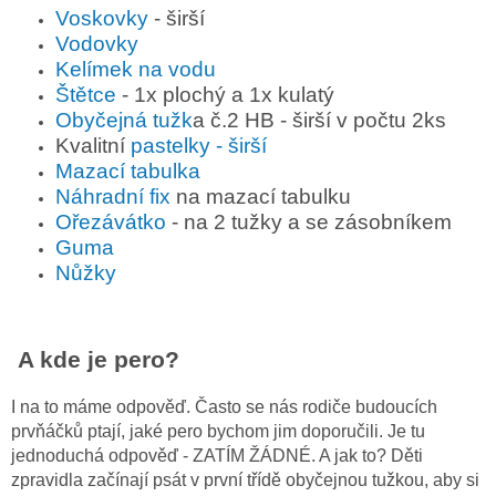
Voskovky
- širší
Vodovky
Kelímek na vodu
Štětce
- 1x plochý a 1x kulatý
Obyčejná tužk
a č.2 HB - širší v počtu 2ks
Kvalitní
pastelky - širší
Mazací tabulka
Náhradní fix
na mazací tabulku
Ořezávátko
- na 2 tužky a se zásobníkem
Guma
Nůžky
A kde je pero?
I na to máme odpověď. Často se nás rodiče budoucích
prvňáčků ptají, jaké pero bychom jim doporučili. Je tu
jednoduchá odpověď - ZATÍM ŽÁDNÉ. A jak to? Děti
zpravidla začínají psát v první třídě obyčejnou tužkou, aby si