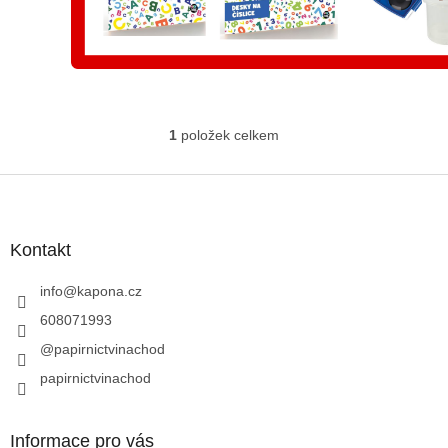
1
položek celkem
O
v
l
Z
á
á
d
p
a
a
Kontakt
c
t
í
í
info
@
kapona.cz
p
r
608071993
v
@papirnictvinachod
k
y
papirnictvinachod
v
ý
p
Informace pro vás
i