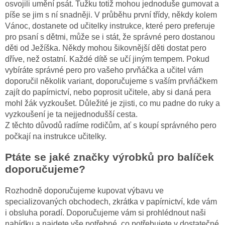
osvojili umění psát. Tužku totiž mohou jednoduše gumovat a
píše se jim s ní snadněji. V průběhu první třídy, někdy kolem
Vánoc, dostanete od učitelky instrukce, které pero preferuje
pro psaní s dětmi, může se i stát, že správné pero dostanou
děti od Ježíška. Někdy mohou šikovnější děti dostat pero
dříve, než ostatní. Každé dítě se učí jiným tempem. Pokud
vybíráte správné pero pro vašeho prvňáčka a učitel vám
doporučil několik variant, doporučujeme s vaším prvňáčkem
zajít do papírnictví, nebo poprosit učitele, aby si daná pera
mohl žák vyzkoušet. Důležité je zjisti, co mu padne do ruky a
vyzkoušení je ta nejjednodušší cesta.
Z těchto důvodů radíme rodičům, ať s koupí správného pero
počkají na instrukce učitelky.
Ptáte se jaké značky výrobků pro balíček
doporučujeme?
Rozhodně doporučujeme kupovat výbavu ve
specializovaných obchodech, zkrátka v papírnictví, kde vám
i obsluha poradí. Doporučujeme vám si prohlédnout naši
nabídku a najdete vše potřebné, co potřebujete v dostatečné