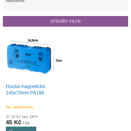
e
Abecedně
n
í
p
OTEVŘÍT FILTR
r
o
V
d
ý
u
p
k
i
t
s
ů
p
r
o
d
Houba magnetická
u
145x70mm PA196
k
t
Na objednávku
ů
37,19 Kč bez DPH
45 Kč
/ ks