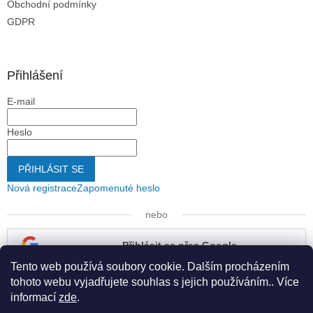
Obchodní podmínky
GDPR
Přihlášení
E-mail
Heslo
PŘIHLÁSIT SE
Nová registrace
Zapomenuté heslo
nebo
Přihlásit se přes Google
Tento web používá soubory cookie. Dalším procházením
Přihlásit se přes Seznam
tohoto webu vyjadřujete souhlas s jejich používáním.. Více
informací
zde
.