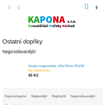
Přejít
NÁKU
na
obsah
KOŠÍK
Ostatní dopňky
Nejprodávanější
Houba magnetická 145x70mm PA196
Na objednávku
45 Kč
Ř
a
Doporučujeme
Nejlevnější
Nejdražší
Nejprodávanější
z