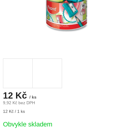
12 Kč
/ ks
9,92 Kč bez DPH
Měrná
12 Kč / 1 ks
cena:
Obvykle skladem