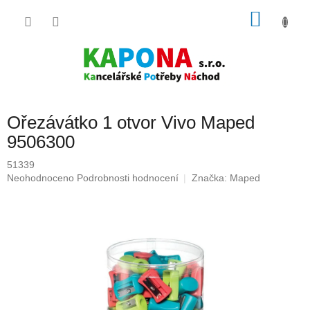
Přejít
NÁKU
na
obsah
KOŠÍK
Ořezávátko 1 otvor Vivo Maped
9506300
51339
Průměrné
Neohodnoceno
Podrobnosti hodnocení
Značka:
Maped
hodnocení
produktu
je
0,0
z
5
hvězdiček.