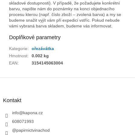
skladové dostupnosti). V případě, že požadujete konkrétní
barvu, napište nám do poznámky na konci objednacího
procesu kterou (např. číslo zboží – zvolená barva) a my se
budeme snažit vyjít vám při expedici vstříc. Pokud nebude
vámi vybraná barva skladem, budeme vás informovat.
Doplňkové parametry
Kategorie
:
ořezávátka
Hmotnost
:
0.002 kg
EAN
:
3154145063004
Z
á
p
a
Kontakt
t
í
info
@
kapona.cz
608071993
@papirnictvinachod