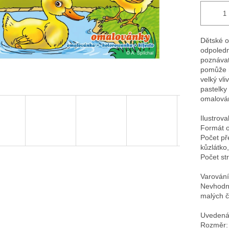
Dětské o
odpoledn
poznávat
pomůže r
velký vl
pastelky
omalován
Ilustrova
Formát 
Počet př
kůzlátko,
Počet st
Varování
Nevhodné
malých č
Uvedená 
Rozměr: