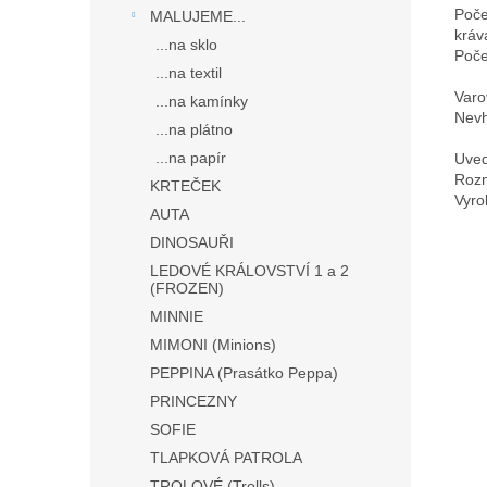
Poče
MALUJEME...
kráv
...na sklo
Poče
...na textil
Varo
...na kamínky
Nevh
...na plátno
...na papír
Uved
Rozm
KRTEČEK
Vyro
AUTA
DINOSAUŘI
LEDOVÉ KRÁLOVSTVÍ 1 a 2
(FROZEN)
MINNIE
MIMONI (Minions)
PEPPINA (Prasátko Peppa)
PRINCEZNY
SOFIE
TLAPKOVÁ PATROLA
TROLOVÉ (Trolls)