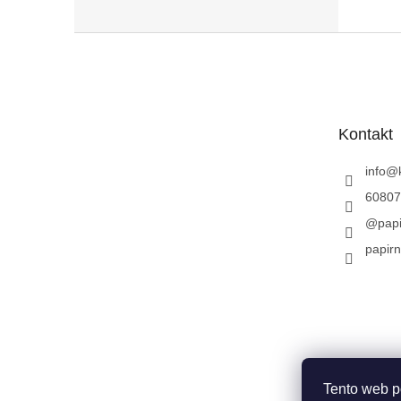
Z
á
p
a
t
Kontakt
í
info
@
60807
@papi
papirn
Tento web p