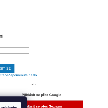
ní
SIT SE
strace
Zapomenuté heslo
nebo
Přihlásit se přes Google
Přihlásit se přes Seznam
ouhlasím