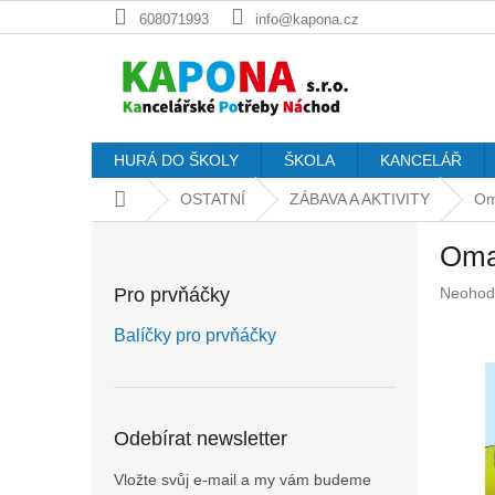
Přejít
608071993
info@kapona.cz
na
obsah
HURÁ DO ŠKOLY
ŠKOLA
KANCELÁŘ
Domů
OSTATNÍ
ZÁBAVA A AKTIVITY
Oma
P
Oma
o
s
Průměr
Pro prvňáčky
Neohod
t
hodnoc
r
produkt
Balíčky pro prvňáčky
a
je
n
0,0
z
n
5
í
Odebírat newsletter
hvězdič
p
a
Vložte svůj e-mail a my vám budeme