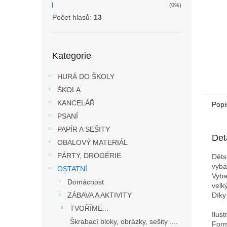
(0%)
Počet hlasů:
13
Přeskočit
Kategorie
kategorie
HURÁ DO ŠKOLY
ŠKOLA
KANCELÁŘ
Popi
PSANÍ
PAPÍR A SEŠITY
Det
OBALOVÝ MATERIÁL
PÁRTY, DROGÉRIE
Děts
vyba
OSTATNÍ
Vyba
Domácnost
velk
Díky
ZÁBAVA A AKTIVITY
TVOŘÍME...
Ilust
Škrabací bloky, obrázky, sešity ....
Form