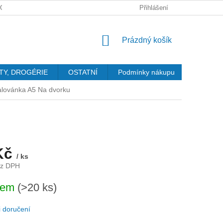
GDPR
Přihlášení
NÁKUPNÍ
Prázdný košík
KOŠÍK
TY, DROGÉRIE
OSTATNÍ
Podmínky nákupu
Kontakty
lovánka A5 Na dvorku
Kč
/ ks
ez DPH
dem
(>20 ks)
 doručení