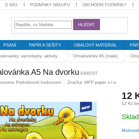
O NÁS
PODMÍNKY NÁKUPU
OBCHODNÍ PODMÍNKY
HLEDAT
PSANÍ
PAPÍR A SEŠITY
OBALOVÝ MATERIÁL
PÁR
lovánky, samolepky, aktivity...
Omalovánky A5 (malé)
Oma
lovánka A5 Na dvorku
5300707
né
noceno
Podrobnosti hodnocení
Značka:
MFP paper s.r.o.
ení
12 
u
12 Kč b
Měrná
Skla
cena:
ek.
Možnosti