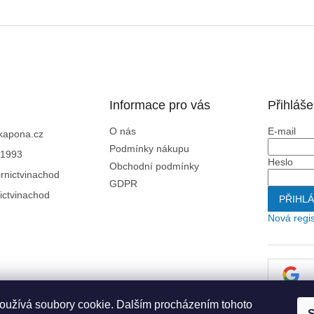
Informace pro vás
Přihláše
O nás
E-mail
kapona.cz
Podmínky nákupu
1993
Heslo
Obchodní podmínky
rnictvinachod
GDPR
ictvinachod
PŘIHLÁ
Nová regi
oužívá soubory cookie. Dalším procházením tohoto
S