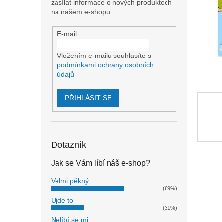
n
zasílat informace o nových produktech
e
na našem e-shopu.
l
E-mail
Vložením e-mailu souhlasíte s
podmínkami ochrany osobních
údajů
PŘIHLÁSIT SE
Dotazník
Jak se Vám líbí náš e-shop?
Velmi pěkný
(69%)
Ujde to
(31%)
Nelíbí se mi