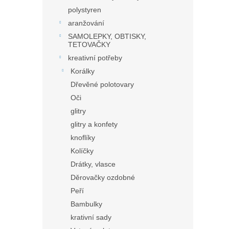
polystyren
aranžování
SAMOLEPKY, OBTISKY,
TETOVAČKY
kreativní potřeby
Korálky
Dřevěné polotovary
Oči
glitry
glitry a konfety
knoflíky
Kolíčky
Drátky, vlasce
Děrovačky ozdobné
Peří
Bambulky
krativní sady