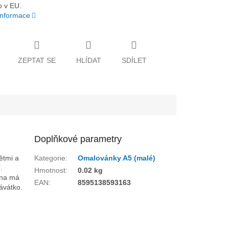
 v EU.
 informace
ZEPTAT SE
HLÍDAT
SDÍLET
Doplňkové parametry
ětmi a
Kategorie
:
Omalovánky A5 (malé)
.
Hmotnost
:
0.02 kg
éna má
EAN
:
8595138593163
ávátko.