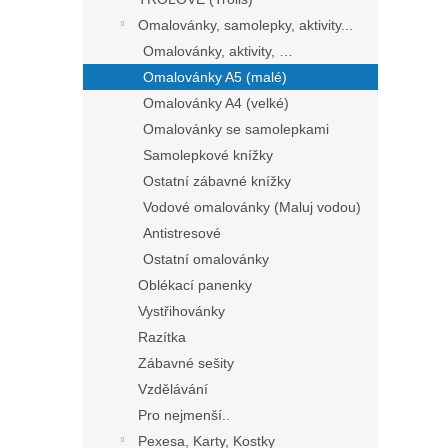
Omalovánky, samolepky, aktivity...
Omalovánky, aktivity, …
Omalovánky A5 (malé)
Omalovánky A4 (velké)
Omalovánky se samolepkami
Samolepkové knížky
Ostatní zábavné knížky
Vodové omalovánky (Maluj vodou)
Antistresové
Ostatní omalovánky
Oblékací panenky
Vystřihovánky
Razítka
Zábavné sešity
Vzdělávání
Pro nejmenší..
Pexesa, Karty, Kostky