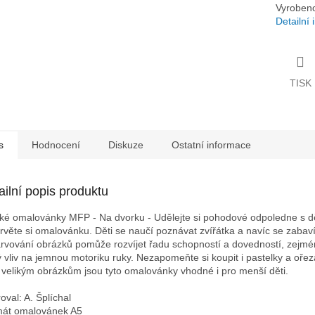
Vyrobeno
Detailní
TISK
s
Hodnocení
Diskuze
Ostatní informace
ailní popis produktu
ké omalovánky MFP - Na dvorku - Udělejte si pohodové odpoledne s d
rvěte si omalovánku. Děti se naučí poznávat zvířátka a navíc se zabaví
rvování obrázků pomůže rozvíjet řadu schopností a dovedností, zejm
ý vliv na jemnou motoriku ruky. Nezapomeňte si koupit i pastelky a ořez
 velikým obrázkům jsou tyto omalovánky vhodné i pro menší děti.
roval: A. Šplíchal
át omalovánek A5