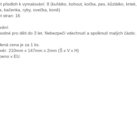
t předloh k vymalování: 8 (kuřátko, kohout, kočka, pes, kůzlátko, krtek,
a, kačenka, ryby, ovečka, koně)
t stran: 16
vání:
odné pro děti do 3 let. Nebezpečí vdechnutí a spolknutí malých částic.
ená cena je za 1 ks.
ěr: 210mm x 147mm x 2mm (Š x V x H)
beno v EU.