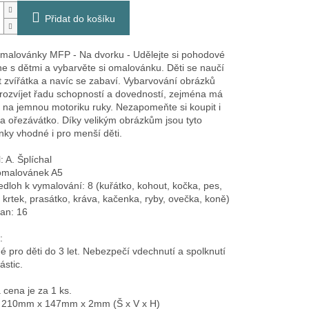
Přidat do košíku
malovánky MFP - Na dvorku - Udělejte si pohodové
e s dětmi a vybarvěte si omalovánku. Děti se naučí
 zvířátka a navíc se zabaví. Vybarvování obrázků
ozvíjet řadu schopností a dovedností, zejména má
iv na jemnou motoriku ruky. Nezapomeňte si koupit i
 a ořezávátko. Díky velikým obrázkům jsou tyto
ky vhodné i pro menší děti.
l: A. Šplíchal
omalovánek A5
edloh k vymalování: 8 (kuřátko, kohout, kočka, pes,
 krtek, prasátko, kráva, kačenka, ryby, ovečka, koně)
ran: 16
:
 pro děti do 3 let. Nebezpečí vdechnutí a spolknutí
ástic.
cena je za 1 ks.
 210mm x 147mm x 2mm (Š x V x H)