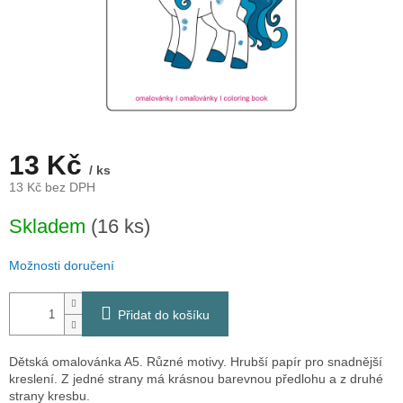
13 Kč
/ ks
13 Kč bez DPH
Měrná
Skladem
(16 ks)
cena:
Možnosti doručení
Přidat do košíku
Dětská omalovánka A5. Různé motivy. Hrubší papír pro snadnější
kreslení. Z jedné strany má krásnou barevnou předlohu a z druhé
strany kresbu.