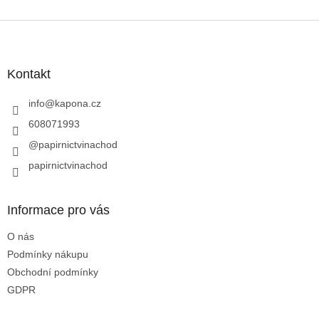
Z
á
p
a
Kontakt
t
í
info
@
kapona.cz
608071993
@papirnictvinachod
papirnictvinachod
Informace pro vás
O nás
Podmínky nákupu
Obchodní podmínky
GDPR