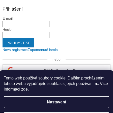
Přihlášení
E-mail
Heslo
PŘIHLÁSIT SE
Nová registrace
Zapomenuté heslo
nebo
Přihlásit se přes Google
Tento web používá soubory cookie. Dalším procházením
Přihlásit se přes Seznam
tohoto webu vyjadřujete souhlas s jejich používáním.. Více
informací
zde
.
Nastavení
Vytvořil Shoptet