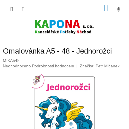
Přejít
NÁKU
na
obsah
KOŠÍK
Omalovánka A5 - 48 - Jednorožci
MIKA548
Průměrné
Neohodnoceno
Podrobnosti hodnocení
Značka:
Petr Mičánek
hodnocení
produktu
je
0,0
z
5
hvězdiček.