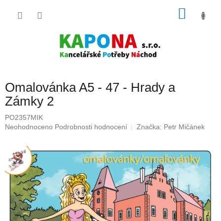
Přejít
NÁKU
na
obsah
KOŠÍK
Omalovánka A5 - 47 - Hrady a
Zámky 2
PO2357MIK
Průměrné
Neohodnoceno
Podrobnosti hodnocení
Značka:
Petr Mičánek
hodnocení
produktu
je
0,0
z
5
hvězdiček.