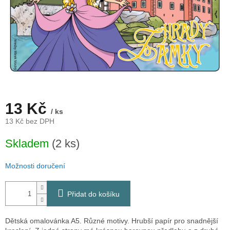
13 Kč
/ ks
13 Kč bez DPH
Měrná
Skladem
(2 ks)
cena:
Možnosti doručení
Přidat do košíku
Dětská omalovánka A5. Různé motivy. Hrubší papír pro snadnější