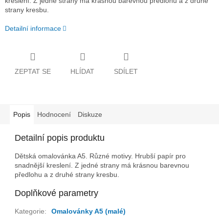
kreslení. Z jedné strany má krásnou barevnou předlohu a z druhé
strany kresbu.
Detailní informace
ZEPTAT SE
HLÍDAT
SDÍLET
Popis
Hodnocení
Diskuze
Detailní popis produktu
Dětská omalovánka A5. Různé motivy. Hrubší papír pro
snadnější kreslení. Z jedné strany má krásnou barevnou
předlohu a z druhé strany kresbu.
Doplňkové parametry
Kategorie
:
Omalovánky A5 (malé)