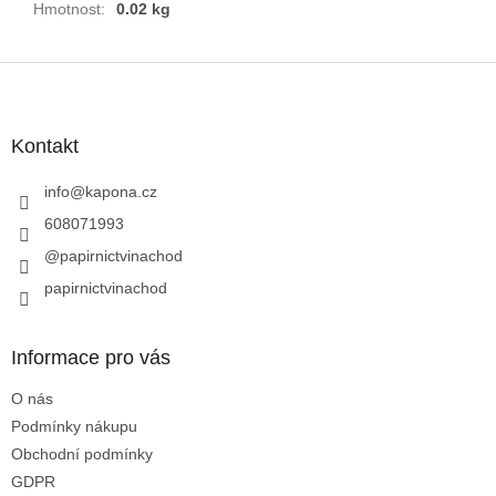
Hmotnost
:
0.02 kg
Z
á
p
a
Kontakt
t
í
info
@
kapona.cz
608071993
@papirnictvinachod
papirnictvinachod
Informace pro vás
O nás
Podmínky nákupu
Obchodní podmínky
GDPR