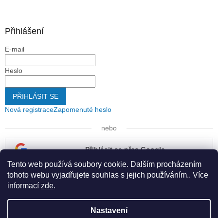
Přihlášení
E-mail
Heslo
PŘIHLÁSIT SE
Nová registrace
Zapomenuté heslo
nebo
Přihlásit se přes Google
Tento web používá soubory cookie. Dalším procházením
Přihlásit se přes Seznam
tohoto webu vyjadřujete souhlas s jejich používáním.. Více
informací
zde
.
Nastavení
Vytvořil Shoptet