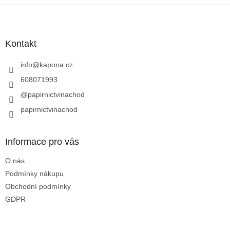
Z
á
p
a
Kontakt
t
í
info
@
kapona.cz
608071993
@papirnictvinachod
papirnictvinachod
Informace pro vás
O nás
Podmínky nákupu
Obchodní podmínky
GDPR