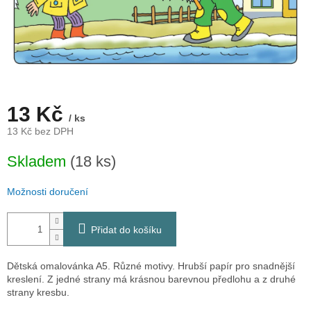
13 Kč
/ ks
13 Kč bez DPH
Měrná
Skladem
(18 ks)
cena:
Možnosti doručení
Přidat do košíku
Dětská omalovánka A5. Různé motivy. Hrubší papír pro snadnější
kreslení. Z jedné strany má krásnou barevnou předlohu a z druhé
strany kresbu.