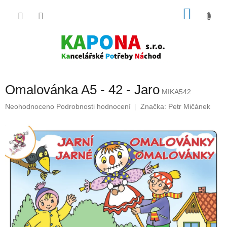
Přejít
NÁKU
na
obsah
KOŠÍK
Omalovánka A5 - 42 - Jaro
MIKA542
Průměrné
Neohodnoceno
Podrobnosti hodnocení
Značka:
Petr Mičánek
hodnocení
produktu
je
0,0
z
5
hvězdiček.