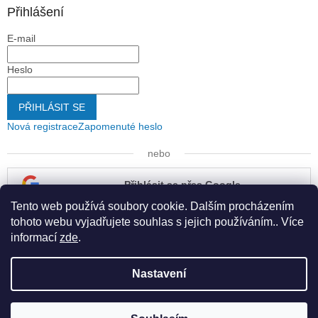
Přihlášení
E-mail
Heslo
PŘIHLÁSIT SE
Nová registrace
Zapomenuté heslo
nebo
Přihlásit se přes Google
Tento web používá soubory cookie. Dalším procházením
Přihlásit se přes Seznam
tohoto webu vyjadřujete souhlas s jejich používáním.. Více
informací
zde
.
Nastavení
Vytvořil Shoptet