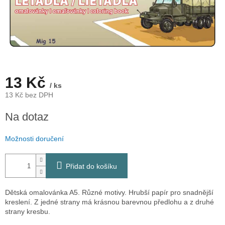
13 Kč
/ ks
13 Kč bez DPH
Měrná
Na dotaz
cena:
Možnosti doručení
Přidat do košíku
Dětská omalovánka A5. Různé motivy. Hrubší papír pro snadnější
kreslení. Z jedné strany má krásnou barevnou předlohu a z druhé
strany kresbu.