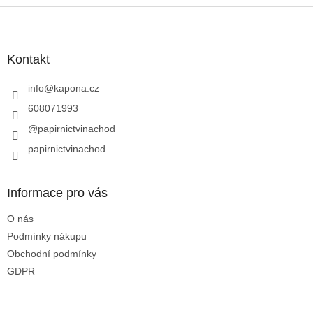
Z
á
p
a
Kontakt
t
í
info
@
kapona.cz
608071993
@papirnictvinachod
papirnictvinachod
Informace pro vás
O nás
Podmínky nákupu
Obchodní podmínky
GDPR