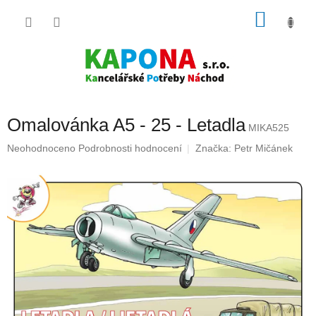
Přejít
NÁKU
na
obsah
KOŠÍK
Omalovánka A5 - 25 - Letadla
MIKA525
Průměrné
Neohodnoceno
Podrobnosti hodnocení
Značka:
Petr Mičánek
hodnocení
produktu
je
0,0
z
5
hvězdiček.