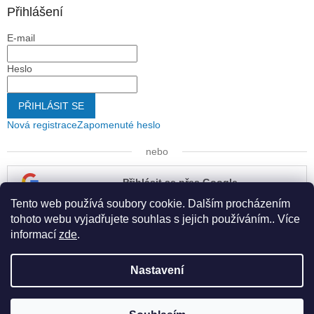
Přihlášení
E-mail
Heslo
PŘIHLÁSIT SE
Nová registrace
Zapomenuté heslo
nebo
Přihlásit se přes Google
Tento web používá soubory cookie. Dalším procházením
Přihlásit se přes Seznam
tohoto webu vyjadřujete souhlas s jejich používáním.. Více
informací
zde
.
Nastavení
Vytvořil Shoptet