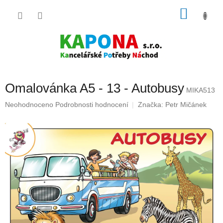
Přejít
NÁKU
na
obsah
KOŠÍK
Omalovánka A5 - 13 - Autobusy
MIKA513
Průměrné
Neohodnoceno
Podrobnosti hodnocení
Značka:
Petr Mičánek
hodnocení
produktu
je
0,0
z
5
hvězdiček.