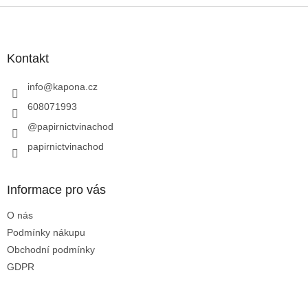
Z
á
p
a
Kontakt
t
í
info
@
kapona.cz
608071993
@papirnictvinachod
papirnictvinachod
Informace pro vás
O nás
Podmínky nákupu
Obchodní podmínky
GDPR