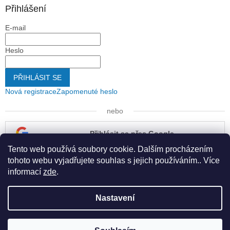
Přihlášení
E-mail
Heslo
PŘIHLÁSIT SE
Nová registrace
Zapomenuté heslo
nebo
Přihlásit se přes Google
Tento web používá soubory cookie. Dalším procházením
Přihlásit se přes Seznam
tohoto webu vyjadřujete souhlas s jejich používáním.. Více
informací
zde
.
Nastavení
Vytvořil Shoptet