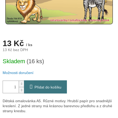
13 Kč
/ ks
13 Kč bez DPH
Měrná
Skladem
(16 ks)
cena:
Možnosti doručení
Přidat do košíku
Dětská omalovánka A5. Různé motivy. Hrubší papír pro snadnější
kreslení. Z jedné strany má krásnou barevnou předlohu a z druhé
strany kresbu.