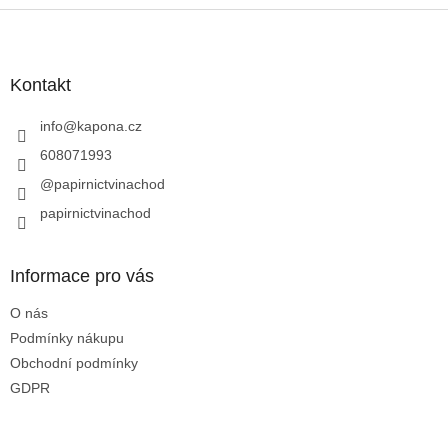
Z
á
p
a
Kontakt
t
í
info
@
kapona.cz
608071993
@papirnictvinachod
papirnictvinachod
Informace pro vás
O nás
Podmínky nákupu
Obchodní podmínky
GDPR