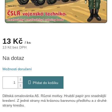
13 Kč
/ ks
13 Kč bez DPH
Měrná
Na dotaz
cena:
Možnosti doručení
Přidat do košíku
Dětská omalovánka A5. Různé motivy. Hrubší papír pro snadnější
kreslení. Z jedné strany má krásnou barevnou předlohu a z druhé
strany kresbu.