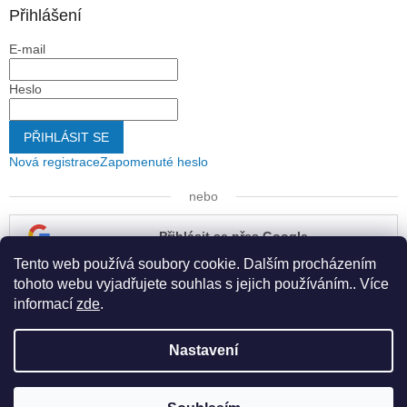
Přihlášení
E-mail
Heslo
PŘIHLÁSIT SE
Nová registrace
Zapomenuté heslo
nebo
Přihlásit se přes Google
Tento web používá soubory cookie. Dalším procházením
Přihlásit se přes Seznam
tohoto webu vyjadřujete souhlas s jejich používáním.. Více
informací
zde
.
Nastavení
Vytvořil Shoptet