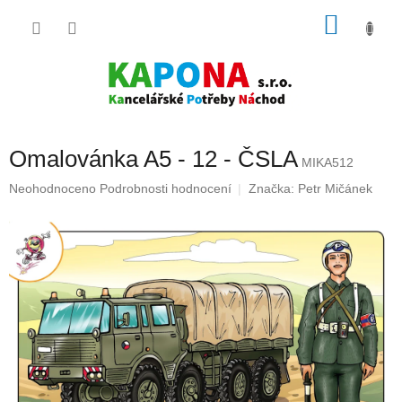
Přejít
NÁKU
na
obsah
KOŠÍK
Omalovánka A5 - 12 - ČSLA
MIKA512
Průměrné
Neohodnoceno
Podrobnosti hodnocení
Značka:
Petr Mičánek
hodnocení
produktu
je
0,0
z
5
hvězdiček.