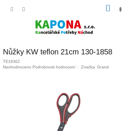
Přejít
NÁKU
na
obsah
KOŠÍK
Nůžky KW teflon 21cm 130-1858
TE18362
Průměrné
Neohodnoceno
Podrobnosti hodnocení
Značka:
Grand
hodnocení
produktu
je
0,0
z
5
hvězdiček.