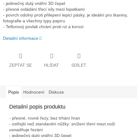
- jedinečný dutý vnitřní 3D čepel
- přesné ovládání třecí síly mezi lopatkami
- povrch odolný proti přilepení lepicí pásky, je ideální pro tkaniny,
fotografie a všechny typy papíru
- Teflonový povlak chrání proti rzi a korozi
Detailní informace
ZEPTAT SE
HLÍDAT
SDÍLET
Popis
Hodnocení
Diskuze
Detailní popis produktu
- přesné, rovné řezy, bez trhání hran
- ostřejší než standardní nůžky: snížení tření mezi noži
usnadňuje řezání
- jedinečný dutý vnitřní 3D čepel