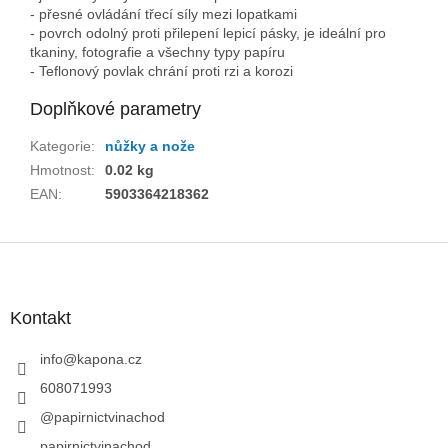
- přesné ovládání třecí síly mezi lopatkami
- povrch odolný proti přilepení lepicí pásky, je ideální pro
tkaniny, fotografie a všechny typy papíru
- Teflonový povlak chrání proti rzi a korozi
Doplňkové parametry
Kategorie
:
nůžky a nože
Hmotnost
:
0.02 kg
EAN
:
5903364218362
Z
á
p
a
Kontakt
t
í
info
@
kapona.cz
608071993
@papirnictvinachod
papirnictvinachod