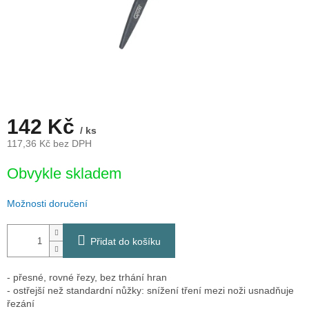
142 Kč
/ ks
117,36 Kč bez DPH
Měrná
Obvykle skladem
cena:
Možnosti doručení
Přidat do košíku
- přesné, rovné řezy, bez trhání hran
- ostřejší než standardní nůžky: snížení tření mezi noži usnadňuje
řezání