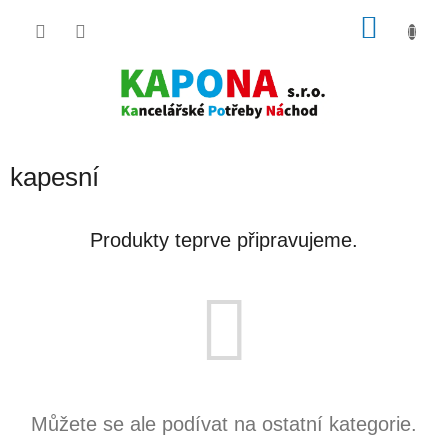
Přejít
NÁKU
na
obsah
KOŠÍK
kapesní
Produkty teprve připravujeme.
Můžete se ale podívat na ostatní kategorie.