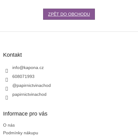
ZPĚT DO OBCHODU
Z
á
p
a
Kontakt
t
í
info
@
kapona.cz
608071993
@papirnictvinachod
papirnictvinachod
Informace pro vás
O nás
Podmínky nákupu