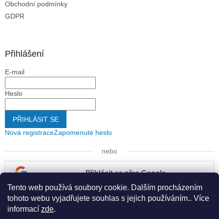
Obchodní podmínky
GDPR
Přihlášení
E-mail
Heslo
PŘIHLÁSIT SE
Nová registrace
Zapomenuté heslo
nebo
Přihlásit se přes Google
Tento web používá soubory cookie. Dalším procházením
Přihlásit se přes Seznam
tohoto webu vyjadřujete souhlas s jejich používáním.. Více
informací
zde
.