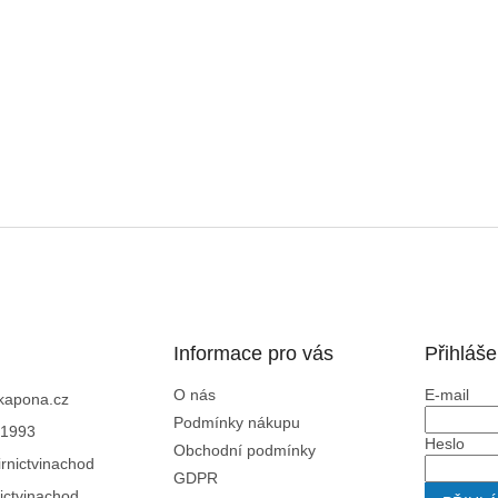
Informace pro vás
Přihláše
O nás
E-mail
kapona.cz
Podmínky nákupu
1993
Heslo
Obchodní podmínky
rnictvinachod
GDPR
ictvinachod