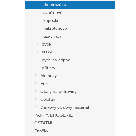
do mrazáku
svačinové
kupecké
mikroténové
uzavírací
pytle
tašky
pytle na odpad
přířezy
Motouzy
Folie
Obaly na potraviny
Celofán
Dárkový obalový materiál
PÁRTY, DROGÉRIE
OSTATNÍ
Značky