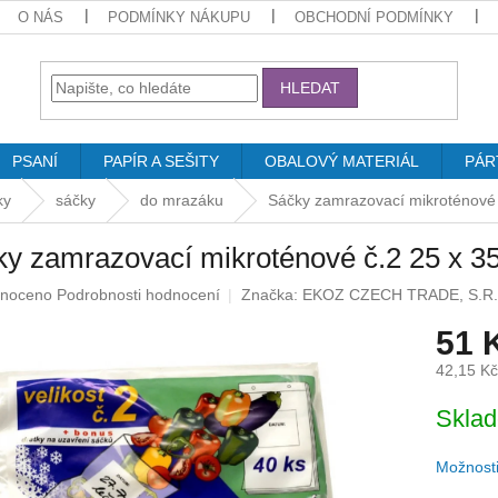
O NÁS
PODMÍNKY NÁKUPU
OBCHODNÍ PODMÍNKY
HLEDAT
PSANÍ
PAPÍR A SEŠITY
OBALOVÝ MATERIÁL
PÁR
ky
sáčky
do mrazáku
Sáčky zamrazovací mikroténové 
y zamrazovací mikroténové č.2 25 x 3
né
noceno
Podrobnosti hodnocení
Značka:
EKOZ CZECH TRADE, S.R.
ení
51 
u
42,15 K
Měrná
Skla
cena:
ek.
Možnosti