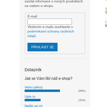
n
zasílat informace o nových produktech
e
na našem e-shopu.
l
E-mail
Vložením e-mailu souhlasíte s
podmínkami ochrany osobních
údajů
PŘIHLÁSIT SE
Dotazník
Jak se Vám líbí náš e-shop?
Velmi pěkný
(69%)
Ujde to
(31%)
Nelíbí se mi