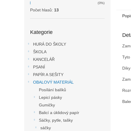
(0%)
Počet hlasů:
13
Popi
Přeskočit
Kategorie
kategorie
Det
HURÁ DO ŠKOLY
Zamr
ŠKOLA
Tyto
KANCELÁŘ
PSANÍ
Díky
PAPÍR A SEŠITY
Zamr
OBALOVÝ MATERIÁL
Posílání balíků
Rozm
Lepicí pásky
Bale
Gumičky
Balicí a úklidový papír
Sáčky, pytle, tašky
sáčky