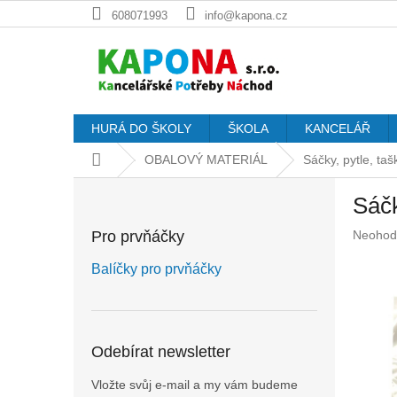
Přejít
608071993
info@kapona.cz
na
obsah
HURÁ DO ŠKOLY
ŠKOLA
KANCELÁŘ
Domů
OBALOVÝ MATERIÁL
Sáčky, pytle, taš
P
Sáčk
o
s
Průměr
Pro prvňáčky
Neohod
t
hodnoc
r
produkt
Balíčky pro prvňáčky
a
je
n
0,0
z
n
5
í
Odebírat newsletter
hvězdič
p
a
Vložte svůj e-mail a my vám budeme