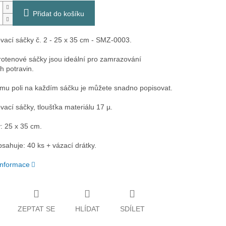
Přidat do košíku
ací sáčky č. 2 - 25 x 35 cm - SMZ-0003.
rotenové sáčky jsou ideální pro zamrazování
h potravin.
emu poli na každím sáčku je můžete snadno popisovat.
ací sáčky, tloušťka materiálu 17 µ.
 25 x 35 cm.
bsahuje: 40 ks + vázací drátky.
 informace
ZEPTAT SE
HLÍDAT
SDÍLET