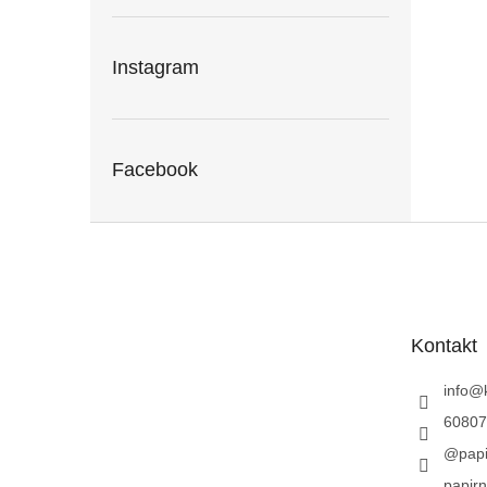
Instagram
Facebook
Z
á
p
a
t
Kontakt
í
info
@
60807
@papi
papirn