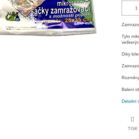
Zamrazov
Tyto mik
veškerýc
Díky bíl
Zamrazov
Rozměry:
Balení o
Detailní
TISK