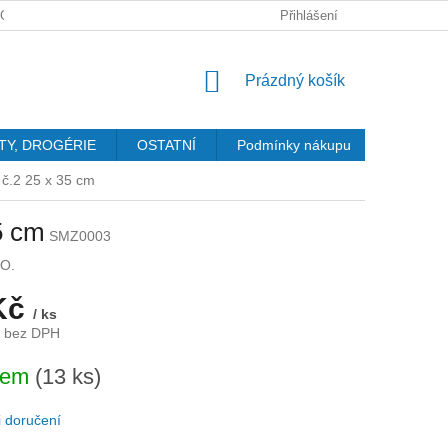
GDPR
Přihlášení
NÁKUPNÍ
Prázdný košík
KOŠÍK
TY, DROGÉRIE
OSTATNÍ
Podmínky nákupu
Kontakty
č.2 25 x 35 cm
5 cm
SMZ0003
O.
Kč
/ ks
č bez DPH
dem
(13 ks)
 doručení