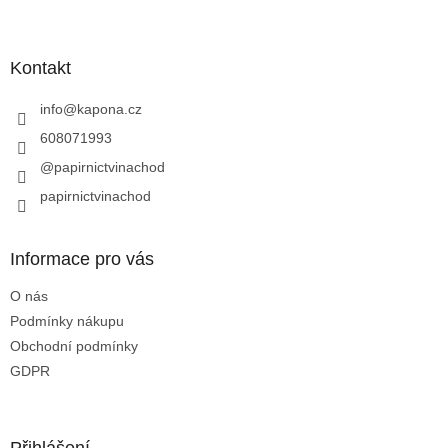
Z
á
p
a
Kontakt
t
í
info
@
kapona.cz
608071993
@papirnictvinachod
papirnictvinachod
Informace pro vás
O nás
Podmínky nákupu
Obchodní podmínky
GDPR
Přihlášení