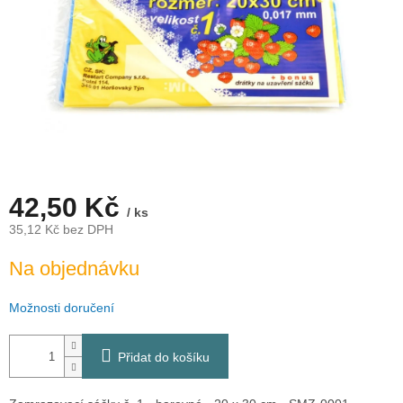
42,50 Kč
/ ks
35,12 Kč bez DPH
Měrná
Na objednávku
cena:
Možnosti doručení
Přidat do košíku