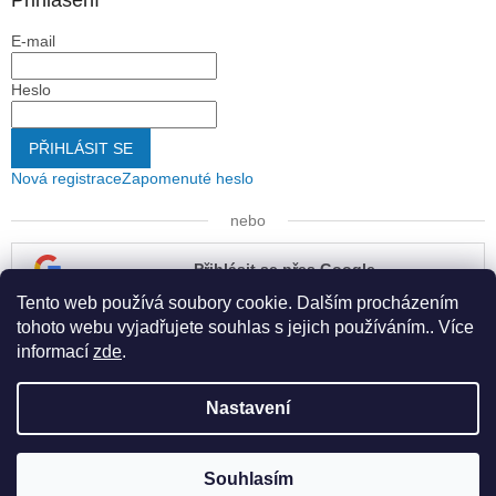
E-mail
Heslo
PŘIHLÁSIT SE
Nová registrace
Zapomenuté heslo
nebo
Přihlásit se přes Google
Tento web používá soubory cookie. Dalším procházením
Přihlásit se přes Seznam
tohoto webu vyjadřujete souhlas s jejich používáním.. Více
informací
zde
.
Nastavení
Vytvořil Shoptet
Souhlasím
Copyright 2026
Kapona s.r.o.
. Všechna práva vyhrazena.