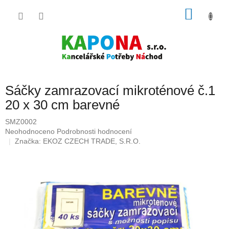
Přejít
NÁKU
na
obsah
KOŠÍK
Sáčky zamrazovací mikroténové č.1
20 x 30 cm barevné
SMZ0002
Průměrné
Neohodnoceno
Podrobnosti hodnocení
hodnocení
Značka:
EKOZ CZECH TRADE, S.R.O.
produktu
je
0,0
z
5
hvězdiček.