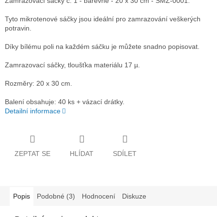
Zamrazovací sáčky č. 1 - barevné - 20 x 30 cm - SMZ-0001.
Tyto mikrotenové sáčky jsou ideální pro zamrazování veškerých
potravin.
Díky bílému poli na každém sáčku je můžete snadno popisovat.
Zamrazovací sáčky, tloušťka materiálu 17 µ.
Rozměry: 20 x 30 cm.
Balení obsahuje: 40 ks + vázací drátky.
Detailní informace
ZEPTAT SE
HLÍDAT
SDÍLET
Popis
Podobné (3)
Hodnocení
Diskuze