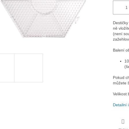
Destičky
ně vloží
(není so
zažehlov
Balení o
10
(š
Pokud ch
můžete š
Velikost 
Detailní