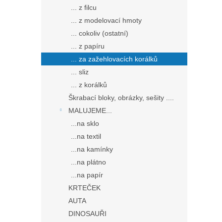
... z filcu
... z modelovací hmoty
... cokoliv (ostatní)
... z papíru
... za zažehlovacích korálků
... sliz
... z korálků
Škrabací bloky, obrázky, sešity ....
MALUJEME...
...na sklo
...na textil
...na kamínky
...na plátno
...na papír
KRTEČEK
AUTA
DINOSAUŘI