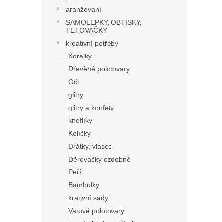
aranžování
SAMOLEPKY, OBTISKY,
TETOVAČKY
kreativní potřeby
Korálky
Dřevěné polotovary
Oči
glitry
glitry a konfety
knoflíky
Kolíčky
Drátky, vlasce
Děrovačky ozdobné
Peří
Bambulky
krativní sady
Vatové polotovary