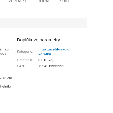
ZEPTAT SE
HLÍDAT
SDÍLET
Doplňkové parametry
áš návrh
... za zažehlovacích
Kategorie
:
jsou
korálků
Hmotnost
:
0.013 kg
EAN
:
7394311935995
 x 13 cm.
úhelníky