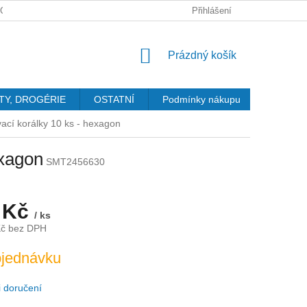
GDPR
Přihlášení
NÁKUPNÍ
Prázdný košík
KOŠÍK
TY, DROGÉRIE
OSTATNÍ
Podmínky nákupu
Kontakty
vací korálky 10 ks - hexagon
exagon
SMT2456630
 Kč
/ ks
Kč bez DPH
jednávku
 doručení