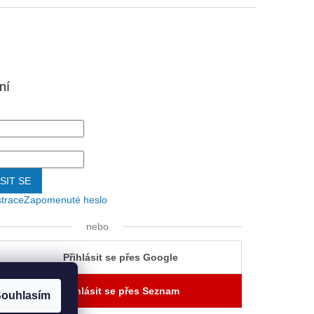
ní
SIT SE
strace
Zapomenuté heslo
nebo
Přihlásit se přes Google
Přihlásit se přes Seznam
ouhlasím