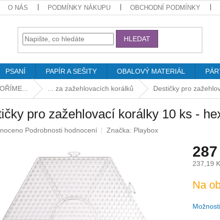
O NÁS
PODMÍNKY NÁKUPU
OBCHODNÍ PODMÍNKY
HLEDAT
PSANÍ
PAPÍR A SEŠITY
OBALOVÝ MATERIÁL
PÁR
OŘÍME...
... za zažehlovacích korálků
Destičky pro zažehlo
ičky pro zažehlovací korálky 10 ks - h
né
noceno
Podrobnosti hodnocení
Značka:
Playbox
ení
287
u
237,19 
Měrná
Na ob
cena:
ek.
Možnosti