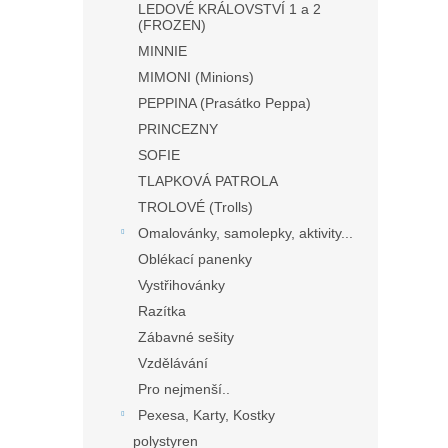
LEDOVÉ KRÁLOVSTVÍ 1 a 2
(FROZEN)
MINNIE
MIMONI (Minions)
PEPPINA (Prasátko Peppa)
PRINCEZNY
SOFIE
TLAPKOVÁ PATROLA
TROLOVÉ (Trolls)
Omalovánky, samolepky, aktivity...
Oblékací panenky
Vystřihovánky
Razítka
Zábavné sešity
Vzdělávání
Pro nejmenší..
Pexesa, Karty, Kostky
polystyren