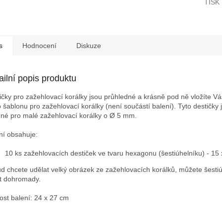
TISK
s
Hodnocení
Diskuze
ailní popis produktu
ičky pro zažehlovací korálky jsou průhledné a krásně pod ně vložíte V
 šablonu pro zažehlovací korálky (není součástí balení). Tyto destičky 
né pro malé zažehlovací korálky o Ø 5 mm.
ní obsahuje:
10 ks zažehlovacích destiček ve tvaru hexagonu (šestiúhelníku) - 15
d chcete udělat velký obrázek ze zažehlovacích korálků, můžete šesti
it dohromady.
kost balení: 24 x 27 cm