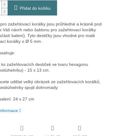
Přidat do košíku
 pro zažehlovací korálky jsou průhledné a krásně pod
te Váš návrh nebo šablonu pro zažehlovací korálky
učástí balení). Tyto destičky jsou vhodné pro malé
ací korálky o Ø 5 mm.
bsahuje:
 ks zažehlovacích destiček ve tvaru hexagonu
estiúhelníku) - 15 x 13 cm.
cete udělat velký obrázek ze zažehlovacích korálků,
estiúhelníky spojit dohromady.
balení: 24 x 27 cm
 informace