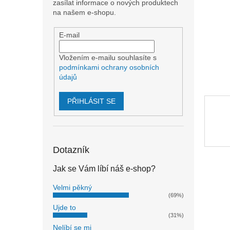
n
zasílat informace o nových produktech
e
na našem e-shopu.
l
E-mail
Vložením e-mailu souhlasíte s
podmínkami ochrany osobních
údajů
PŘIHLÁSIT SE
Dotazník
Jak se Vám líbí náš e-shop?
Velmi pěkný
(69%)
Ujde to
(31%)
Nelíbí se mi