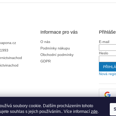
Informace pro vás
Přihláše
O nás
E-mail
kapona.cz
Podmínky nákupu
1993
Heslo
Obchodní podmínky
rnictvinachod
GDPR
ictvinachod
PŘIHLÁ
Nová regi
oužívá soubory cookie. Dalším procházením tohoto
S
jete souhlas s jejich používáním.. Více informací
zde
.