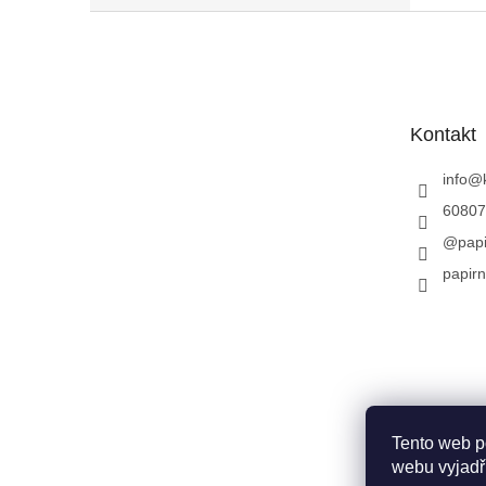
Z
á
p
a
t
Kontakt
í
info
@
60807
@papi
papirn
Tento web p
webu vyjadřu