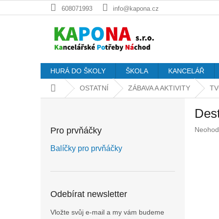
Přejít
608071993
info@kapona.cz
na
obsah
HURÁ DO ŠKOLY
ŠKOLA
KANCELÁŘ
Domů
OSTATNÍ
ZÁBAVA A AKTIVITY
TV
P
Dest
o
s
Průměr
Pro prvňáčky
Neohod
t
hodnoc
r
produkt
Balíčky pro prvňáčky
a
je
n
0,0
z
n
5
í
Odebírat newsletter
hvězdič
p
a
Vložte svůj e-mail a my vám budeme