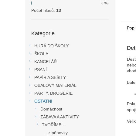
(0%)
Počet hlasů:
13
Přeskočit
Popi
Kategorie
kategorie
HURÁ DO ŠKOLY
Det
ŠKOLA
Dest
KANCELÁŘ
nebo
PSANÍ
vhod
PAPÍR A SEŠITY
Bale
OBALOVÝ MATERIÁL
PÁRTY, DROGÉRIE
OSTATNÍ
Poku
Domácnost
spoj
ZÁBAVA A AKTIVITY
Veli
TVOŘÍME...
... z pěnovky