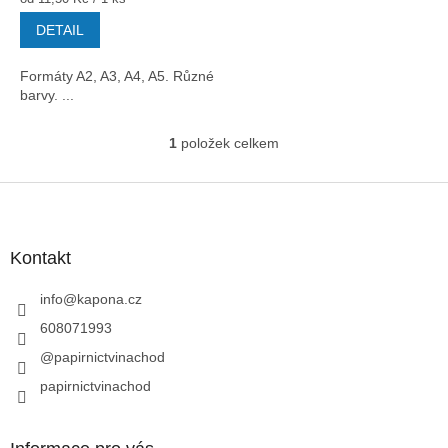
cena:
DETAIL
Formáty A2, A3, A4, A5. Různé
barvy. ...
1
položek celkem
O
v
l
Z
á
á
d
p
a
a
Kontakt
c
t
í
í
info
@
kapona.cz
p
r
608071993
v
@papirnictvinachod
k
y
papirnictvinachod
v
ý
p