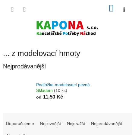
Přejít
NÁKU
na
obsah
KOŠÍK
... z modelovací hmoty
Nejprodávanější
Podložka modelovací pevná
Skladem
(10 ks)
11,50 Kč
od
Ř
a
Doporučujeme
Nejlevnější
Nejdražší
Nejprodávanější
z