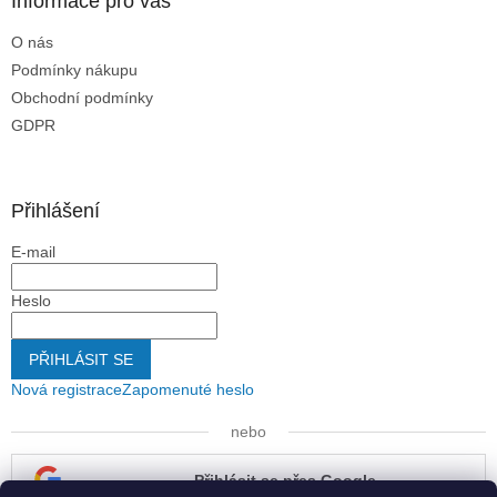
Informace pro vás
i
s
O nás
u
Podmínky nákupu
Obchodní podmínky
GDPR
Přihlášení
E-mail
Heslo
PŘIHLÁSIT SE
Nová registrace
Zapomenuté heslo
nebo
Přihlásit se přes Google