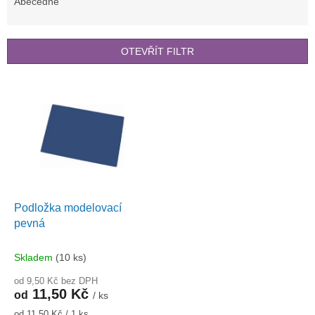
e
Abecedně
n
í
p
OTEVŘÍT FILTR
r
o
V
d
ý
u
p
k
i
t
s
ů
p
r
o
d
Podložka modelovací
u
pevná
k
t
Skladem
(10 ks)
ů
od 9,50 Kč bez DPH
11,50 Kč
od
/ ks
Měrná
od 11,50 Kč / 1 ks