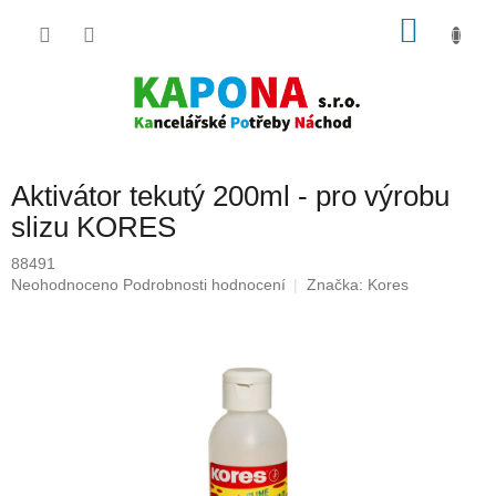
Přejít
NÁKU
na
obsah
KOŠÍK
Aktivátor tekutý 200ml - pro výrobu
slizu KORES
88491
Průměrné
Neohodnoceno
Podrobnosti hodnocení
Značka:
Kores
hodnocení
produktu
je
0,0
z
5
hvězdiček.