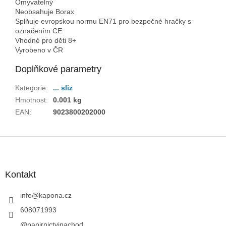
Omyvatelný
Neobsahuje Borax
Splňuje evropskou normu EN71 pro bezpečné hračky s
označením CE
Vhodné pro děti 8+
Vyrobeno v ČR
Doplňkové parametry
Kategorie
:
... sliz
Hmotnost
:
0.001 kg
EAN
:
9023800202000
Z
á
p
a
Kontakt
t
í
info
@
kapona.cz
608071993
@papirnictvinachod