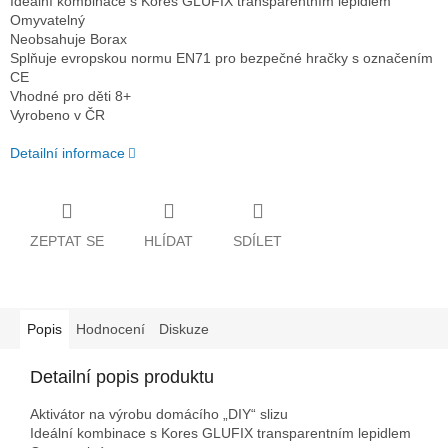
Ideální kombinace s Kores GLUFIX transparentním lepidlem
Omyvatelný
Neobsahuje Borax
Splňuje evropskou normu EN71 pro bezpečné hračky s označením
CE
Vhodné pro děti 8+
Vyrobeno v ČR
Detailní informace
ZEPTAT SE
HLÍDAT
SDÍLET
Popis
Hodnocení
Diskuze
Detailní popis produktu
Aktivátor na výrobu domácího „DIY“ slizu
Ideální kombinace s Kores GLUFIX transparentním lepidlem