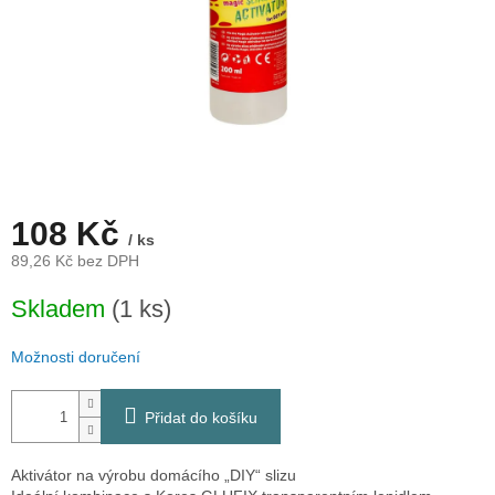
108 Kč
/ ks
89,26 Kč bez DPH
Měrná
Skladem
(1 ks)
cena:
Možnosti doručení
Přidat do košíku
Aktivátor na výrobu domácího „DIY“ slizu