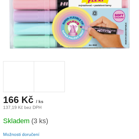
166 Kč
/ ks
137,19 Kč bez DPH
Měrná
Skladem
(3 ks)
cena:
Možnosti doručení