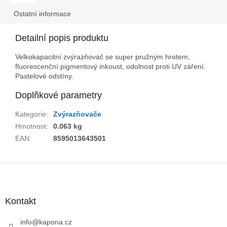
Ostatní informace
Detailní popis produktu
Velkokapacitní zvýrazňovač se super pružným hrotem,
fluorescenční pigmentový inkoust, odolnost proti UV záření.
Pastelové odstíny.
Doplňkové parametry
Kategorie
:
Zvýrazňovače
Hmotnost
:
0.063 kg
EAN
:
8595013643501
Z
á
p
a
Kontakt
t
í
info
@
kapona.cz