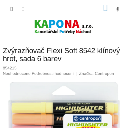
Přejít
NÁKU
na
obsah
KOŠÍK
Zvýrazňovač Flexi Soft 8542 klínový
hrot, sada 6 barev
854215
Průměrné
Neohodnoceno
Podrobnosti hodnocení
Značka:
Centropen
hodnocení
produktu
je
0,0
z
5
hvězdiček.