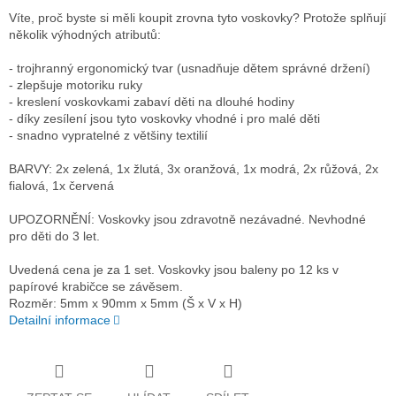
Víte, proč byste si měli koupit zrovna tyto voskovky? Protože splňují
několik výhodných atributů:
- trojhranný ergonomický tvar (usnadňuje dětem správné držení)
- zlepšuje motoriku ruky
- kreslení voskovkami zabaví děti na dlouhé hodiny
- díky zesílení jsou tyto voskovky vhodné i pro malé děti
- snadno vypratelné z většiny textilií
BARVY: 2x zelená, 1x žlutá, 3x oranžová, 1x modrá, 2x růžová, 2x
fialová, 1x červená
UPOZORNĚNÍ: Voskovky jsou zdravotně nezávadné. Nevhodné
pro děti do 3 let.
Uvedená cena je za 1 set. Voskovky jsou baleny po 12 ks v
papírové krabičce se závěsem.
Rozměr: 5mm x 90mm x 5mm (Š x V x H)
Detailní informace