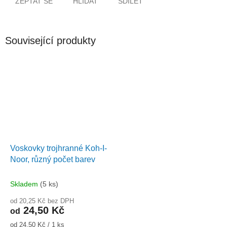
ZEPTAT SE
HLÍDAT
SDÍLET
Související produkty
Voskovky trojhranné Koh-I-
Noor, různý počet barev
Skladem
(5 ks)
od 20,25 Kč bez DPH
24,50 Kč
od
Měrná
od 24,50 Kč / 1 ks