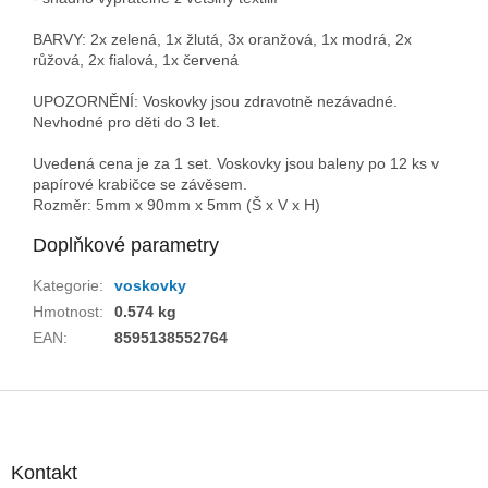
BARVY: 2x zelená, 1x žlutá, 3x oranžová, 1x modrá, 2x
růžová, 2x fialová, 1x červená
UPOZORNĚNÍ: Voskovky jsou zdravotně nezávadné.
Nevhodné pro děti do 3 let.
Uvedená cena je za 1 set. Voskovky jsou baleny po 12 ks v
papírové krabičce se závěsem.
Rozměr: 5mm x 90mm x 5mm (Š x V x H)
Doplňkové parametry
Kategorie
:
voskovky
Hmotnost
:
0.574 kg
EAN
:
8595138552764
Z
á
p
a
Kontakt