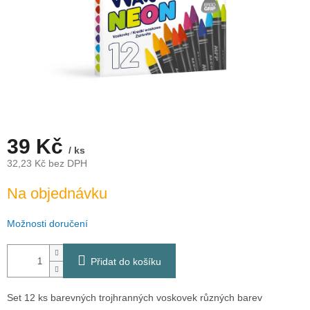
39 Kč
/ ks
32,23 Kč bez DPH
Měrná
Na objednávku
cena:
Možnosti doručení
Přidat do košíku
Set 12 ks barevných trojhranných voskovek různých barev