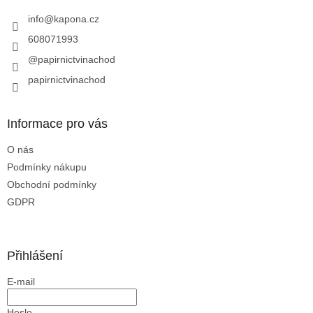
t
í
info
@
kapona.cz
608071993
@papirnictvinachod
papirnictvinachod
Informace pro vás
O nás
Podmínky nákupu
Obchodní podmínky
GDPR
Přihlášení
E-mail
Heslo