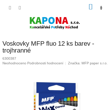
Přejít
NÁKU
na
obsah
KOŠÍK
Voskovky MFP fluo 12 ks barev -
trojhranné
6300387
Průměrné
Neohodnoceno
Podrobnosti hodnocení
Značka:
MFP paper s.r.o.
hodnocení
produktu
je
0,0
z
5
hvězdiček.