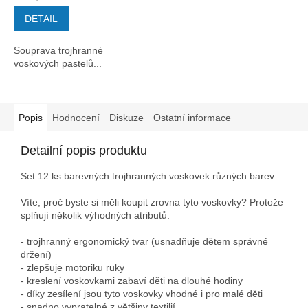
cena:
DETAIL
Souprava trojhranné
voskových pastelů...
Popis
Hodnocení
Diskuze
Ostatní informace
Detailní popis produktu
Set 12 ks barevných trojhranných voskovek různých barev
Víte, proč byste si měli koupit zrovna tyto voskovky? Protože
splňují několik výhodných atributů:
- trojhranný ergonomický tvar (usnadňuje dětem správné
držení)
- zlepšuje motoriku ruky
- kreslení voskovkami zabaví děti na dlouhé hodiny
- díky zesílení jsou tyto voskovky vhodné i pro malé děti
- snadno vypratelné z většiny textilií