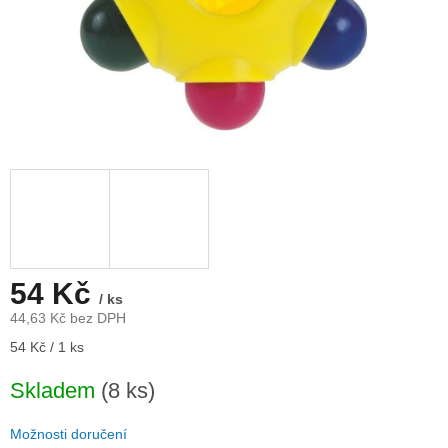
54 Kč
/ ks
44,63 Kč bez DPH
Měrná
54 Kč / 1 ks
cena:
Skladem
(8 ks)
Možnosti doručení