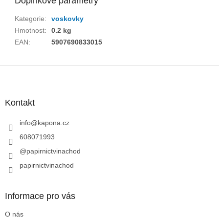
Doplňkové parametry
Kategorie
:
voskovky
Hmotnost
:
0.2 kg
EAN
:
5907690833015
Z
á
p
a
Kontakt
t
í
info
@
kapona.cz
608071993
@papirnictvinachod
papirnictvinachod
Informace pro vás
O nás