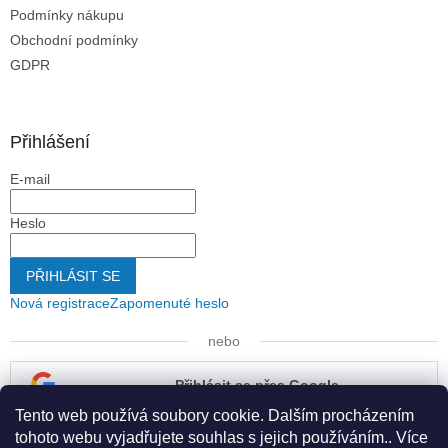
Podmínky nákupu
Obchodní podmínky
GDPR
Přihlášení
E-mail
Heslo
PŘIHLÁSIT SE
Nová registrace
Zapomenuté heslo
nebo
Přihlásit se přes Google
Tento web používá soubory cookie. Dalším procházením
Přihlásit se přes Seznam
tohoto webu vyjadřujete souhlas s jejich používáním.. Více