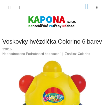
Přejít
NÁKU
na
obsah
KOŠÍK
Voskovky hvězdička Colorino 6 barev
33015
Průměrné
Neohodnoceno
Podrobnosti hodnocení
Značka:
Colorino
hodnocení
produktu
je
0,0
z
5
hvězdiček.