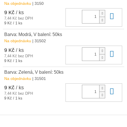
Na objednávku
| 3150
9 Kč
/ ks
Do 
7,44 Kč bez DPH
Měrná
9 Kč / 1 ks
cena:
Barva: Modrá, V balení: 50ks
Na objednávku
| 31502
9 Kč
/ ks
Do 
7,44 Kč bez DPH
Měrná
9 Kč / 1 ks
cena:
Barva: Zelená, V balení: 50ks
Na objednávku
| 31501
9 Kč
/ ks
Do 
7,44 Kč bez DPH
Měrná
9 Kč / 1 ks
cena:
Z
á