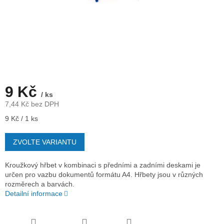
9 Kč
/ ks
7,44 Kč bez DPH
Měrná
9 Kč / 1 ks
cena:
ZVOLTE VARIANTU
Kroužkový hřbet v kombinaci s předními a zadními deskami je
určen pro vazbu dokumentů formátu A4. Hřbety jsou v různých
rozměrech a barvách.
Detailní informace