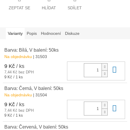
ZEPTAT SE
HLÍDAT
SDÍLET
Varianty
Popis
Hodnocení
Diskuze
Barva: Bílá, V balení: 50ks
Na objednávku
| 31503
9 Kč
/ ks
Do 
7,44 Kč bez DPH
Měrná
9 Kč / 1 ks
cena:
Barva: Černá, V balení: 50ks
Na objednávku
| 31504
9 Kč
/ ks
Do 
7,44 Kč bez DPH
Měrná
9 Kč / 1 ks
cena:
Barva: Červená, V balení: 50ks