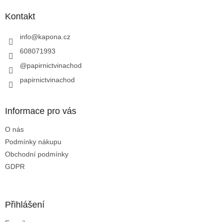
p
a
Kontakt
t
í
info
@
kapona.cz
608071993
@papirnictvinachod
papirnictvinachod
Informace pro vás
O nás
Podmínky nákupu
Obchodní podmínky
GDPR
Přihlášení