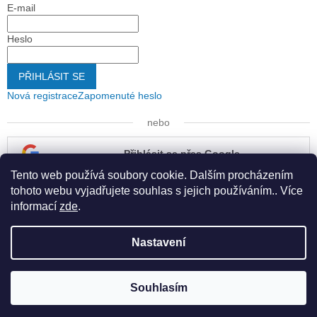
E-mail
Heslo
PŘIHLÁSIT SE
Nová registrace
Zapomenuté heslo
nebo
Přihlásit se přes Google
Tento web používá soubory cookie. Dalším procházením
Přihlásit se přes Seznam
tohoto webu vyjadřujete souhlas s jejich používáním.. Více
informací
zde
.
Nastavení
Vytvořil Shoptet
Souhlasím
Copyright 2026
Kapona s.r.o.
. Všechna práva vyhrazena.