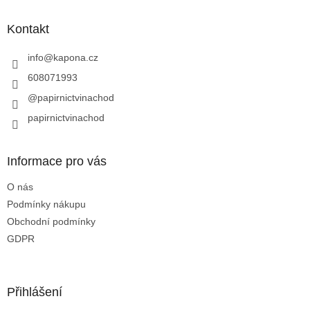
p
a
Kontakt
t
í
info
@
kapona.cz
608071993
@papirnictvinachod
papirnictvinachod
Informace pro vás
O nás
Podmínky nákupu
Obchodní podmínky
GDPR
Přihlášení