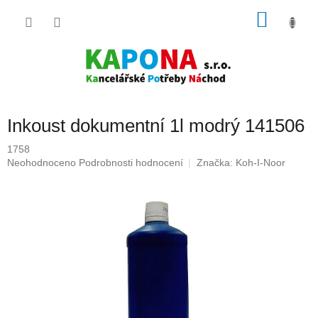
Přejít
NÁKU
na
obsah
KOŠÍK
Inkoust dokumentní 1l modrý 141506
1758
Průměrné
Neohodnoceno
Podrobnosti hodnocení
Značka:
Koh-I-Noor
hodnocení
produktu
je
0,0
z
5
hvězdiček.