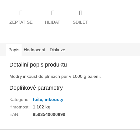
ZEPTAT SE
HLÍDAT
SDÍLET
Popis
Hodnocení
Diskuze
Detailní popis produktu
Modrý inkoust do plnících per v 1000 g balení.
Doplňkové parametry
Kategorie
:
tuše, inkousty
Hmotnost
:
1.102 kg
EAN
:
8593540000699
Z
á