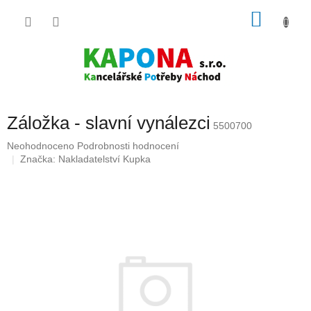
Přejít
NÁKU
na
obsah
KOŠÍK
Záložka - slavní vynálezci
5500700
Průměrné
Neohodnoceno
Podrobnosti hodnocení
hodnocení
Značka:
Nakladatelství Kupka
produktu
je
0,0
z
5
hvězdiček.