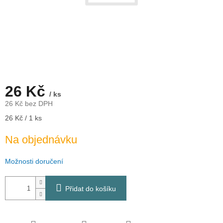
26 Kč
/ ks
26 Kč bez DPH
Měrná
26 Kč / 1 ks
cena:
Na objednávku
Možnosti doručení
Přidat do košíku