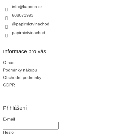
t
í
info
@
kapona.cz
608071993
@papirnictvinachod
papirnictvinachod
Informace pro vás
O nás
Podmínky nákupu
Obchodní podmínky
GDPR
Přihlášení
E-mail
Heslo