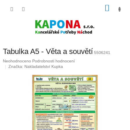
Přejít
NÁKU
na
obsah
KOŠÍK
Tabulka A5 - Věta a souvětí
5506241
Průměrné
Neohodnoceno
Podrobnosti hodnocení
hodnocení
Značka:
Nakladatelství Kupka
produktu
je
0,0
z
5
hvězdiček.