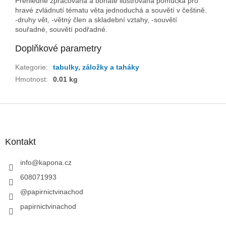
Přehledně zpracovaná a bohatě ilustrovaná pomůcka pro
hravé zvládnutí tématu věta jednoduchá a souvětí v češtině.
-druhy vět, -větný člen a skladební vztahy, -souvětí
souřadné, souvětí podřadné.
Doplňkové parametry
Kategorie
:
tabulky, záložky a taháky
Hmotnost
:
0.01 kg
Z
á
p
a
Kontakt
t
í
info
@
kapona.cz
608071993
@papirnictvinachod
papirnictvinachod