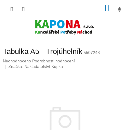
Přejít
NÁKU
na
obsah
KOŠÍK
Tabulka A5 - Trojúhelník
5507248
Průměrné
Neohodnoceno
Podrobnosti hodnocení
hodnocení
Značka:
Nakladatelství Kupka
produktu
je
0,0
z
5
hvězdiček.