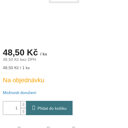
48,50 Kč
/ ks
48,50 Kč bez DPH
Měrná
48,50 Kč / 1 ks
cena:
Na objednávku
Možnosti doručení
Přidat do košíku