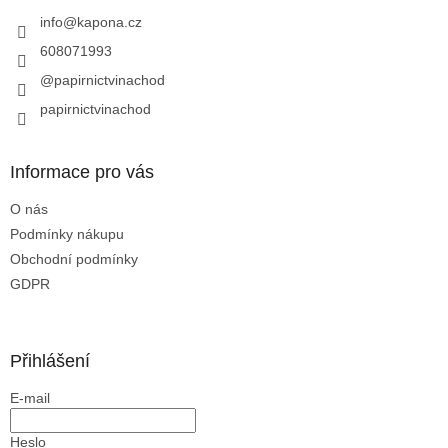
t
í
info
@
kapona.cz
608071993
@papirnictvinachod
papirnictvinachod
Informace pro vás
O nás
Podmínky nákupu
Obchodní podmínky
GDPR
Přihlášení
E-mail
Heslo