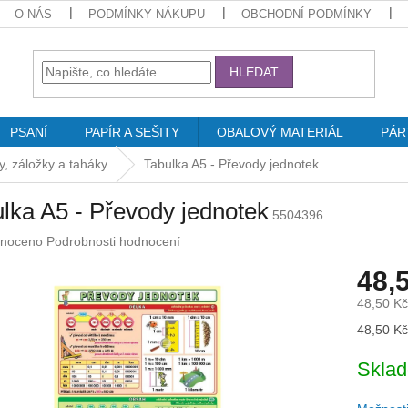
O NÁS
PODMÍNKY NÁKUPU
OBCHODNÍ PODMÍNKY
HLEDAT
PSANÍ
PAPÍR A SEŠITY
OBALOVÝ MATERIÁL
PÁR
y, záložky a taháky
Tabulka A5 - Převody jednotek
lka A5 - Převody jednotek
5504396
né
noceno
Podrobnosti hodnocení
ení
48,
u
48,50 K
Měrná
48,50 Kč 
cena:
ek.
Skla