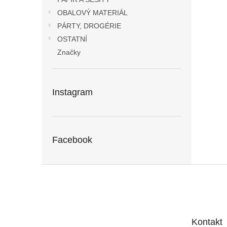
OBALOVÝ MATERIÁL
PÁRTY, DROGÉRIE
OSTATNÍ
Značky
Instagram
Facebook
Z
á
p
a
t
Kontakt
í