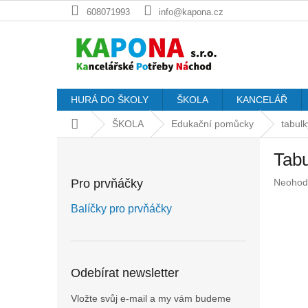
Přejít
608071993
info@kapona.cz
na
obsah
HURÁ DO ŠKOLY
ŠKOLA
KANCELÁŘ
Domů
ŠKOLA
Edukační pomůcky
tabulk
P
Tabu
o
s
Průměr
Pro prvňáčky
Neohod
t
hodnoc
r
produkt
Balíčky pro prvňáčky
a
je
n
0,0
z
n
5
í
Odebírat newsletter
hvězdič
p
a
Vložte svůj e-mail a my vám budeme