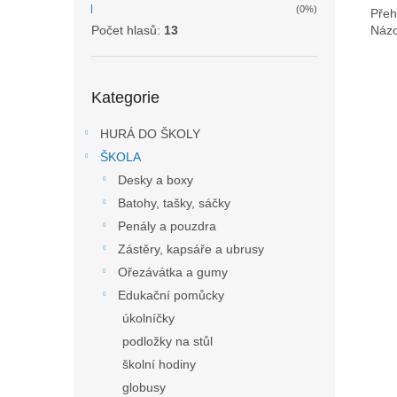
(0%)
Přeh
Názo
Počet hlasů:
13
Přeskočit
Kategorie
kategorie
HURÁ DO ŠKOLY
ŠKOLA
Desky a boxy
Batohy, tašky, sáčky
Penály a pouzdra
Zástěry, kapsáře a ubrusy
Ořezávátka a gumy
Edukační pomůcky
úkolníčky
podložky na stůl
školní hodiny
globusy