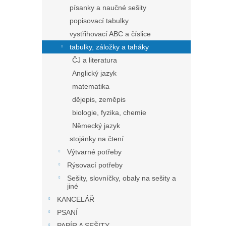
písanky a naučné sešity
popisovací tabulky
vystřihovací ABC a číslice
tabulky, záložky a taháky
ČJ a literatura
Anglický jazyk
matematika
dějepis, zeměpis
biologie, fyzika, chemie
Německý jazyk
stojánky na čtení
Výtvarné potřeby
Rýsovací potřeby
Sešity, slovníčky, obaly na sešity a
jiné
KANCELÁŘ
PSANÍ
PAPÍR A SEŠITY