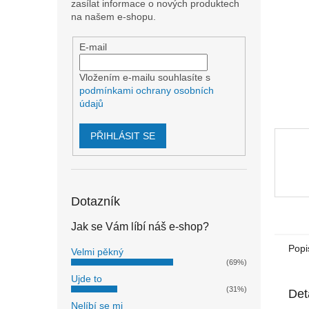
n
zasílat informace o nových produktech
e
na našem e-shopu.
l
E-mail
Vložením e-mailu souhlasíte s
podmínkami ochrany osobních
údajů
PŘIHLÁSIT SE
Dotazník
Jak se Vám líbí náš e-shop?
Popi
Velmi pěkný
(69%)
Ujde to
(31%)
Det
Nelíbí se mi