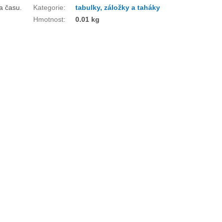
a času.
Kategorie
:
tabulky, záložky a taháky
Hmotnost
:
0.01 kg