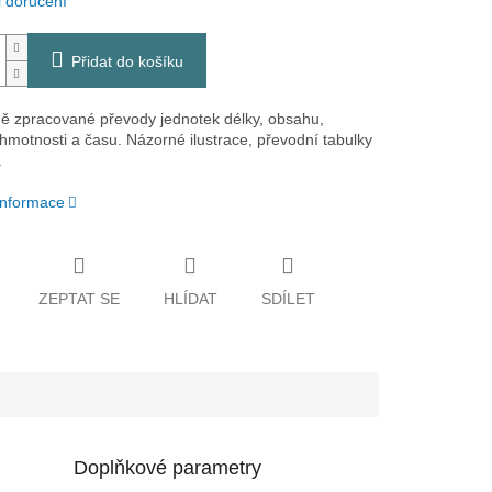
 doručení
Přidat do košíku
ě zpracované převody jednotek délky, obsahu,
hmotnosti a času. Názorné ilustrace, převodní tabulky
.
 informace
ZEPTAT SE
HLÍDAT
SDÍLET
Doplňkové parametry