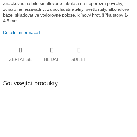
Značkovač na bílé smaltované tabule a na neporézní povrchy,
zdravotně nezávadný, za sucha stíratelný, světlostálý, alkoholová
báze, skladovat ve vodorovné poloze, klínový hrot, šířka stopy 1-
4,5 mm.
Detailní informace
ZEPTAT SE
HLÍDAT
SDÍLET
Související produkty