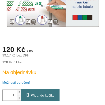
120 Kč
/ ks
99,17 Kč bez DPH
Měrná
120 Kč / 1 ks
cena:
Na objednávku
Možnosti doručení
Přidat do košíku