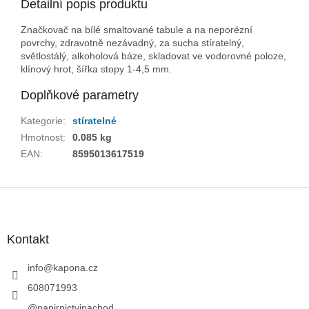
Detailní popis produktu
Značkovač na bílé smaltované tabule a na neporézní
povrchy, zdravotně nezávadný, za sucha stíratelný,
světlostálý, alkoholová báze, skladovat ve vodorovné poloze,
klínový hrot, šířka stopy 1-4,5 mm.
Doplňkové parametry
Kategorie
:
stíratelné
Hmotnost
:
0.085 kg
EAN
:
8595013617519
Z
á
p
a
Kontakt
t
í
info
@
kapona.cz
608071993
@papirnictvinachod