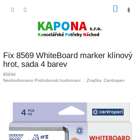
Přejít
NÁKU
na
obsah
KOŠÍK
Fix 8569 WhiteBoard marker klínový
hrot, sada 4 barev
85694
Průměrné
Neohodnoceno
Podrobnosti hodnocení
Značka:
Centropen
hodnocení
produktu
je
0,0
z
5
hvězdiček.