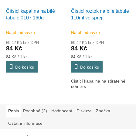
Čitsící kapalina na bílé
Čistící roztok na bílé tabule
tabule 0107 160g
110ml ve spreji
Na objednávku
Na objednávku
69,42 Kč bez DPH
69,42 Kč bez DPH
84 Kč
84 Kč
Měrná
Měrná
84 Kč / 1 ks
84 Kč / 1 ks
cena:
cena:
Do košíku
Do košíku
Čistící kapalina na stíratelné
tabule v...
Popis
Podobné (2)
Hodnocení
Diskuze
Značka
Ostatní informace