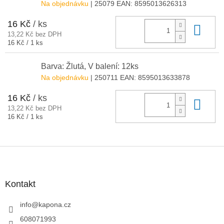
Na objednávku
| 25079
EAN:
8595013626313
16 Kč
/ ks
Do 
13,22 Kč bez DPH
Měrná
16 Kč / 1 ks
cena:
Barva: Žlutá, V balení: 12ks
Na objednávku
| 250711
EAN:
8595013633878
16 Kč
/ ks
Do 
13,22 Kč bez DPH
Měrná
16 Kč / 1 ks
cena:
Z
á
p
a
Kontakt
t
í
info
@
kapona.cz
608071993