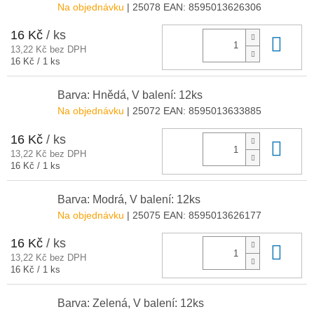
Na objednávku
| 25078
EAN:
8595013626306
16 Kč
/ ks
Do 
13,22 Kč bez DPH
Měrná
16 Kč / 1 ks
cena:
Barva: Hnědá, V balení: 12ks
Na objednávku
| 25072
EAN:
8595013633885
16 Kč
/ ks
Do 
13,22 Kč bez DPH
Měrná
16 Kč / 1 ks
cena:
Barva: Modrá, V balení: 12ks
Na objednávku
| 25075
EAN:
8595013626177
16 Kč
/ ks
Do 
13,22 Kč bez DPH
Měrná
16 Kč / 1 ks
cena:
Barva: Zelená, V balení: 12ks