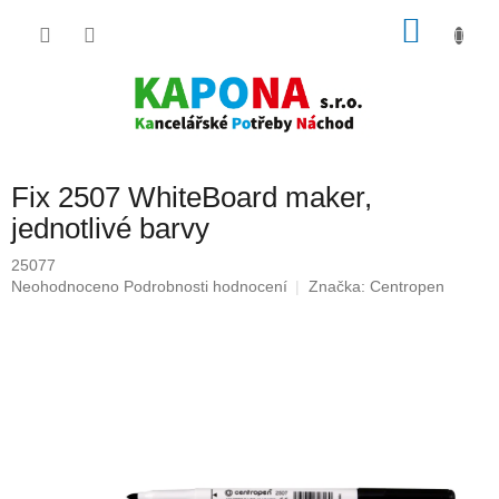
Přejít
NÁKU
na
obsah
KOŠÍK
Fix 2507 WhiteBoard maker,
jednotlivé barvy
25077
Průměrné
Neohodnoceno
Podrobnosti hodnocení
Značka:
Centropen
hodnocení
produktu
je
0,0
z
5
hvězdiček.