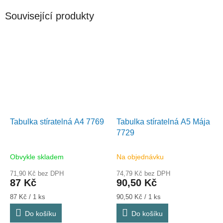
Související produkty
Tabulka stíratelná A4 7769
Tabulka stíratelná A5 Mája
7729
Obvykle skladem
Na objednávku
71,90 Kč bez DPH
74,79 Kč bez DPH
87 Kč
90,50 Kč
Měrná
Měrná
87 Kč / 1 ks
90,50 Kč / 1 ks
cena:
cena:
Do košíku
Do košíku