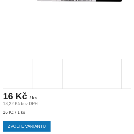
16 Kč
/ ks
13,22 Kč bez DPH
Měrná
16 Kč / 1 ks
cena:
ZVOLTE VARIANTU