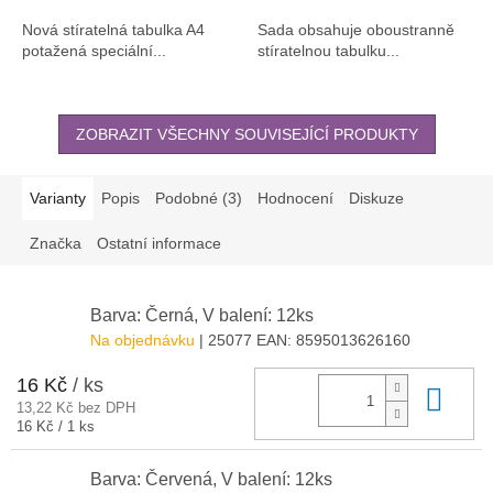
Nová stíratelná tabulka A4
Sada obsahuje oboustranně
potažená speciální...
stíratelnou tabulku...
ZOBRAZIT VŠECHNY SOUVISEJÍCÍ PRODUKTY
Varianty
Popis
Podobné (3)
Hodnocení
Diskuze
Značka
Ostatní informace
Barva: Černá, V balení: 12ks
Na objednávku
| 25077
EAN:
8595013626160
16 Kč
/ ks
Do 
13,22 Kč bez DPH
Měrná
16 Kč / 1 ks
cena:
Barva: Červená, V balení: 12ks