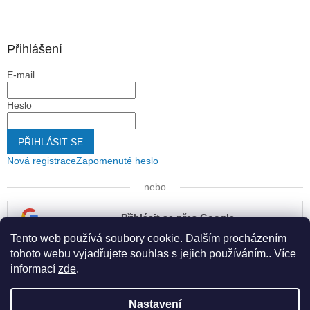
Přihlášení
E-mail
Heslo
PŘIHLÁSIT SE
Nová registrace
Zapomenuté heslo
nebo
Přihlásit se přes Google
Tento web používá soubory cookie. Dalším procházením
Přihlásit se přes Seznam
tohoto webu vyjadřujete souhlas s jejich používáním.. Více
informací
zde
.
Nastavení
Vytvořil Shoptet