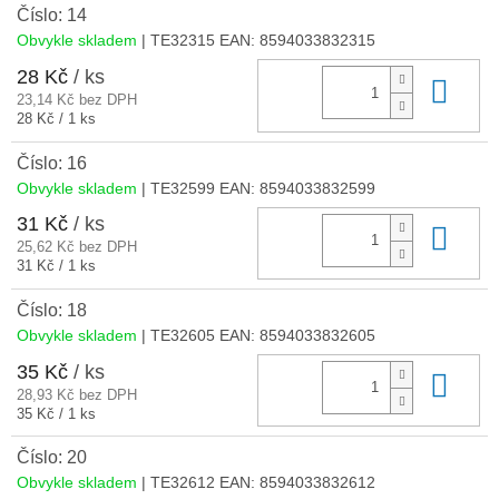
Číslo: 14
Obvykle skladem
| TE32315
EAN:
8594033832315
28 Kč
/ ks
Do 
23,14 Kč bez DPH
Měrná
28 Kč / 1 ks
cena:
Číslo: 16
Obvykle skladem
| TE32599
EAN:
8594033832599
31 Kč
/ ks
Do 
25,62 Kč bez DPH
Měrná
31 Kč / 1 ks
cena:
Číslo: 18
Obvykle skladem
| TE32605
EAN:
8594033832605
35 Kč
/ ks
Do 
28,93 Kč bez DPH
Měrná
35 Kč / 1 ks
cena:
Číslo: 20
Obvykle skladem
| TE32612
EAN:
8594033832612