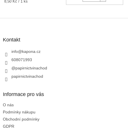
Měrná
8,50 Kč / 1 ks
cena:
Z
á
p
a
Kontakt
t
í
info
@
kapona.cz
608071993
@papirnictvinachod
papirnictvinachod
Informace pro vás
O nás
Podmínky nákupu
Obchodní podmínky
GDPR