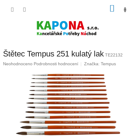
Přejít
NÁKU
na
obsah
KOŠÍK
Štětec Tempus 251 kulatý lak
TE22132
Průměrné
Neohodnoceno
Podrobnosti hodnocení
Značka:
Tempus
hodnocení
produktu
je
0,0
z
5
hvězdiček.