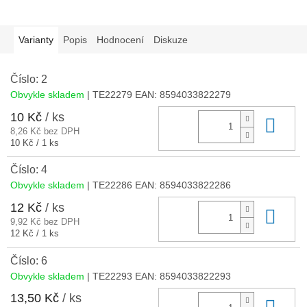
Varianty
Popis
Hodnocení
Diskuze
Číslo: 2
Obvykle skladem
| TE22279
EAN:
8594033822279
10 Kč
/ ks
Do 
8,26 Kč bez DPH
Měrná
10 Kč / 1 ks
cena:
Číslo: 4
Obvykle skladem
| TE22286
EAN:
8594033822286
12 Kč
/ ks
Do 
9,92 Kč bez DPH
Měrná
12 Kč / 1 ks
cena:
Číslo: 6
Obvykle skladem
| TE22293
EAN:
8594033822293
13,50 Kč
/ ks
Do 