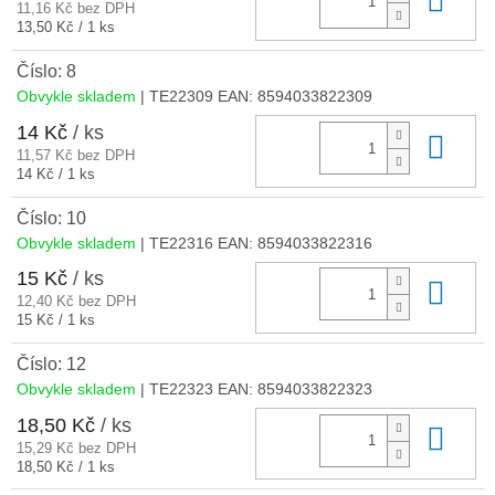
11,16 Kč bez DPH
Měrná
13,50 Kč / 1 ks
cena:
Číslo: 8
Obvykle skladem
| TE22309
EAN:
8594033822309
14 Kč
/ ks
Do 
11,57 Kč bez DPH
Měrná
14 Kč / 1 ks
cena:
Číslo: 10
Obvykle skladem
| TE22316
EAN:
8594033822316
15 Kč
/ ks
Do 
12,40 Kč bez DPH
Měrná
15 Kč / 1 ks
cena:
Číslo: 12
Obvykle skladem
| TE22323
EAN:
8594033822323
18,50 Kč
/ ks
Do 
15,29 Kč bez DPH
Měrná
18,50 Kč / 1 ks
cena: