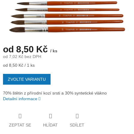
od
8,50 Kč
/ ks
od
7,02 Kč
bez DPH
Měrná
od 8,50 Kč / 1 ks
cena:
ZVOLTE VARIANTU
70% štětin z přírodní kozí srsti a 30% syntetické vlákno
Detailní informace
ZEPTAT SE
HLÍDAT
SDÍLET