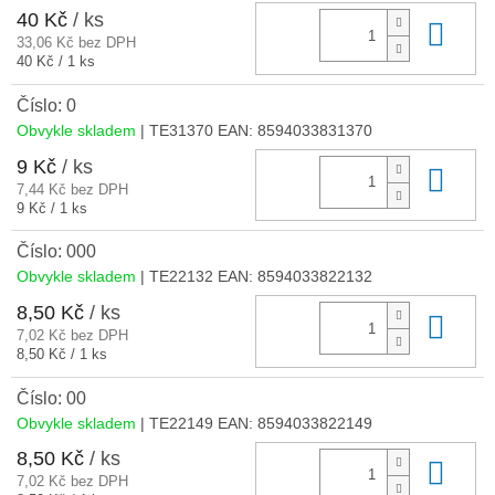
40 Kč
/ ks
Do 
33,06 Kč bez DPH
Měrná
40 Kč / 1 ks
cena:
Číslo: 0
Obvykle skladem
| TE31370
EAN:
8594033831370
9 Kč
/ ks
Do 
7,44 Kč bez DPH
Měrná
9 Kč / 1 ks
cena:
Číslo: 000
Obvykle skladem
| TE22132
EAN:
8594033822132
8,50 Kč
/ ks
Do 
7,02 Kč bez DPH
Měrná
8,50 Kč / 1 ks
cena:
Číslo: 00
Obvykle skladem
| TE22149
EAN:
8594033822149
8,50 Kč
/ ks
Do 
7,02 Kč bez DPH