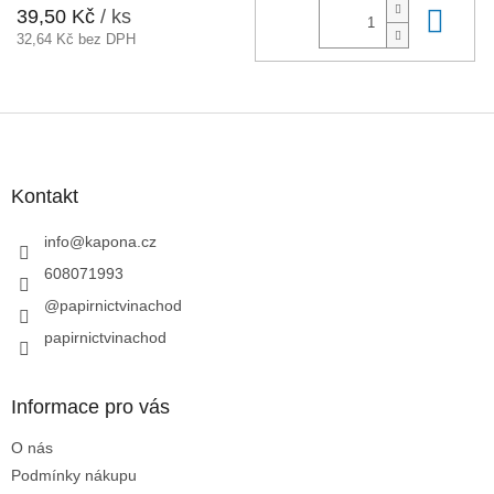
39,50 Kč
/ ks
Do 
32,64 Kč bez DPH
Z
á
p
a
Kontakt
t
í
info
@
kapona.cz
608071993
@papirnictvinachod
papirnictvinachod
Informace pro vás
O nás
Podmínky nákupu