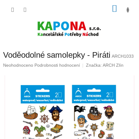
Přejít
NÁKU
na
obsah
KOŠÍK
Voděodolné samolepky - Piráti
ARCH1033
Průměrné
Neohodnoceno
Podrobnosti hodnocení
Značka:
ARCH Zlín
hodnocení
produktu
je
0,0
z
5
hvězdiček.