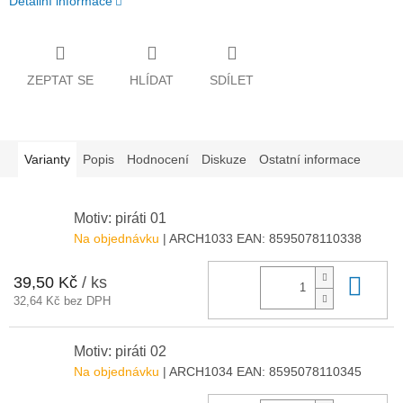
Detailní informace
ZEPTAT SE
HLÍDAT
SDÍLET
Varianty
Popis
Hodnocení
Diskuze
Ostatní informace
Motiv: piráti 01
Na objednávku
| ARCH1033
EAN:
8595078110338
39,50 Kč
/ ks
Do 
32,64 Kč bez DPH
Motiv: piráti 02
Na objednávku
| ARCH1034
EAN:
8595078110345