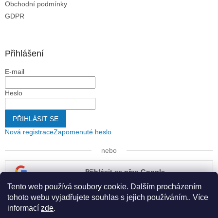
Obchodní podmínky
GDPR
Přihlášení
E-mail
Heslo
PŘIHLÁSIT SE
Nová registrace
Zapomenuté heslo
nebo
Přihlásit se přes Google
Tento web používá soubory cookie. Dalším procházením
Přihlásit se přes Seznam
tohoto webu vyjadřujete souhlas s jejich používáním.. Více
informací
zde
.