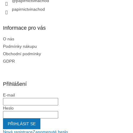
@papirnictvinachod
papirnictvinachod
Informace pro vás
O nás
Podmínky nákupu
Obchodní podmínky
GDPR
Přihlášení
E-mail
Heslo
PŘIHLÁSIT SE
Nová registrace
Zapomenuté heslo