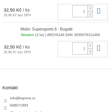
32,50 Kč
/ ks
Do 
26,86 Kč bez DPH
Motiv: Supersports 6 - Bugatti
Skladem
(2 ks)
| ARCH1146
EAN:
8595078111465
32,50 Kč
/ ks
Do 
26,86 Kč bez DPH
Z
á
p
a
Kontakt
t
í
info
@
kapona.cz
608071993