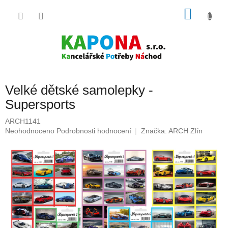
Přejít
NÁKU
na
obsah
KOŠÍK
Velké dětské samolepky -
Supersports
ARCH1141
Průměrné
Neohodnoceno
Podrobnosti hodnocení
Značka:
ARCH Zlín
hodnocení
produktu
je
0,0
z
5
hvězdiček.