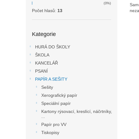
(0%)
Samo
neza
Počet hlasů:
13
Přeskočit
Kategorie
kategorie
HURÁ DO ŠKOLY
ŠKOLA
KANCELÁŘ
PSANÍ
PAPÍR A SEŠITY
Sešity
Xerografický papír
Speciální papír
Kartony rýsovací, kreslící, náčrtníky,
...
Papír pro VV
Tiskopisy