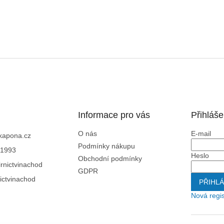
Informace pro vás
Přihláše
O nás
E-mail
kapona.cz
Podmínky nákupu
1993
Heslo
Obchodní podmínky
rnictvinachod
GDPR
ictvinachod
PŘIHLÁ
Nová regi