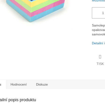
Možnosti
Samolepí
opakovan
samovoln
Detailní
TISK
s
Hodnocení
Diskuze
ailní popis produktu