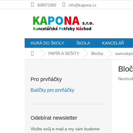
Přejít
608071993
info@kapona.cz
na
obsah
HURÁ DO ŠKOLY
ŠKOLA
KANCELÁŘ
Domů
PAPÍR A SEŠITY
Bločky
samolepic
P
Bloč
o
s
Průměr
Pro prvňáčky
Neohod
t
hodnoc
r
produkt
Balíčky pro prvňáčky
a
je
n
0,0
z
n
5
í
Odebírat newsletter
hvězdič
p
a
Vložte svůj e-mail a my vám budeme