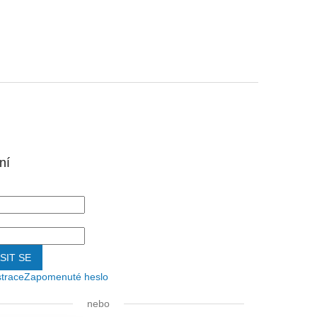
ní
SIT SE
strace
Zapomenuté heslo
nebo