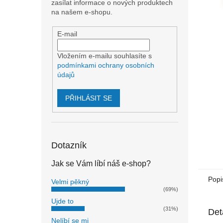
n
zasílat informace o nových produktech
e
na našem e-shopu.
l
E-mail
Vložením e-mailu souhlasíte s
podmínkami ochrany osobních
údajů
PŘIHLÁSIT SE
Dotazník
Jak se Vám líbí náš e-shop?
Popi
Velmi pěkný
(69%)
Ujde to
(31%)
Det
Nelíbí se mi