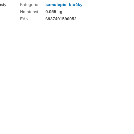
isty
Kategorie
:
samolepicí bločky
Hmotnost
:
0.055 kg
EAN
:
6937491590052