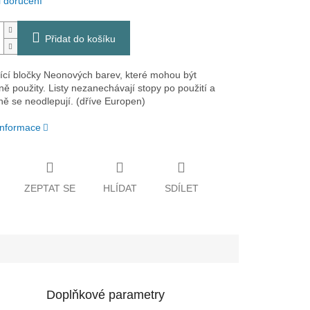
 doručení
Přidat do košíku
cí bločky Neonových barev, které mohou být
ě použity. Listy nezanechávají stopy po použití a
ě se neodlepují. (dříve Europen)
 informace
ZEPTAT SE
HLÍDAT
SDÍLET
Doplňkové parametry