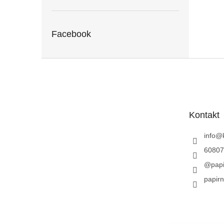
Facebook
Z
á
p
a
t
Kontakt
í
info
@
60807
@papi
papirn