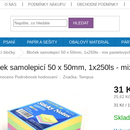
O NÁS
PODMÍNKY NÁKUPU
OBCHODNÍ PODMÍNKY
HLEDAT
PSANÍ
PAPÍR A SEŠITY
OBALOVÝ MATERIÁL
PÁR
í bločky
Bloček samolepicí 50 x 50mm, 1x250ls - mix pastelovýc
ek samolepicí 50 x 50mm, 1x250ls - mi
né
noceno
Podrobnosti hodnocení
Značka:
Tempus
ení
31 
u
25,62 K
Měrná
31 Kč / 1
cena:
ek.
Skla