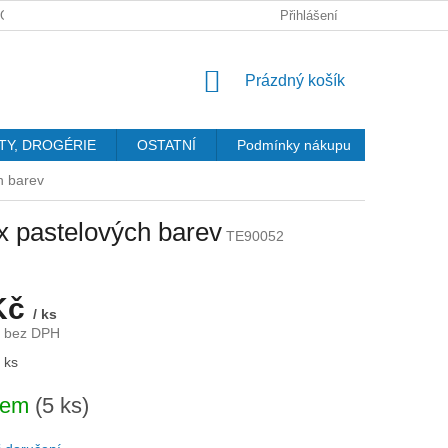
GDPR
Přihlášení
NÁKUPNÍ
Prázdný košík
KOŠÍK
TY, DROGÉRIE
OSTATNÍ
Podmínky nákupu
Kontakty
h barev
x pastelových barev
TE90052
Kč
/ ks
č bez DPH
 ks
dem
(5 ks)