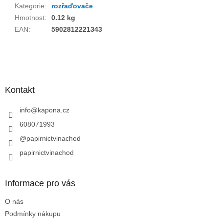
Kategorie
:
rozřaďovače
Hmotnost
:
0.12 kg
EAN
:
5902812221343
Z
á
p
a
Kontakt
t
í
info
@
kapona.cz
608071993
@papirnictvinachod
papirnictvinachod
Informace pro vás
O nás
Podmínky nákupu