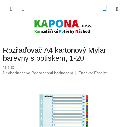
Přejít
NÁKU
na
obsah
KOŠÍK
Rozřaďovač A4 kartonový Mylar
barevný s potiskem, 1-20
10130
Průměrné
Neohodnoceno
Podrobnosti hodnocení
Značka:
Esselte
hodnocení
produktu
je
0,0
z
5
hvězdiček.