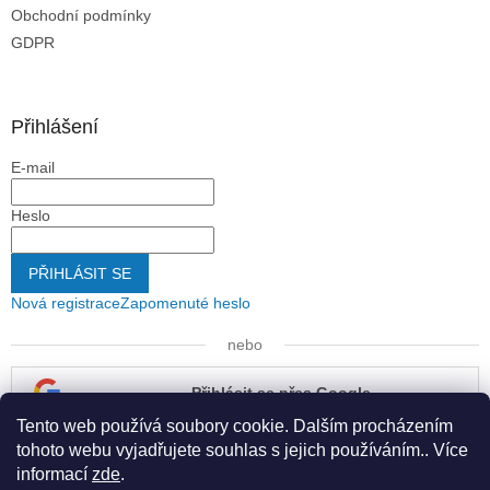
Obchodní podmínky
GDPR
Přihlášení
E-mail
Heslo
PŘIHLÁSIT SE
Nová registrace
Zapomenuté heslo
nebo
Přihlásit se přes Google
Tento web používá soubory cookie. Dalším procházením
Přihlásit se přes Seznam
tohoto webu vyjadřujete souhlas s jejich používáním.. Více
informací
zde
.