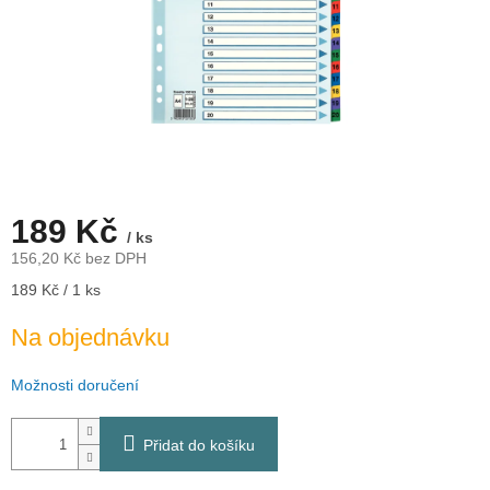
189 Kč
/ ks
156,20 Kč bez DPH
Měrná
189 Kč / 1 ks
cena:
Na objednávku
Možnosti doručení
Přidat do košíku