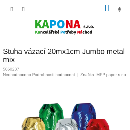
Přejít
NÁKU
na
obsah
KOŠÍK
Stuha vázací 20mx1cm Jumbo metal
mix
5660237
Průměrné
Neohodnoceno
Podrobnosti hodnocení
Značka:
MFP paper s.r.o.
hodnocení
produktu
je
0,0
z
5
hvězdiček.