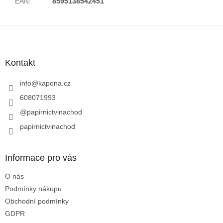
EAN
:
8595138542451
Z
á
p
a
Kontakt
t
í
info
@
kapona.cz
608071993
@papirnictvinachod
papirnictvinachod
Informace pro vás
O nás
Podmínky nákupu
Obchodní podmínky
GDPR