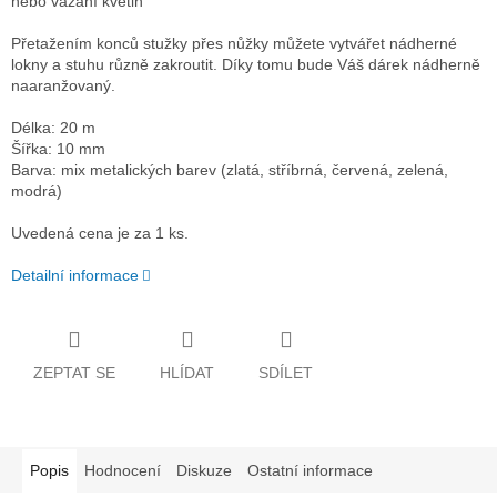
nebo vázání květin
Přetažením konců stužky přes nůžky můžete vytvářet nádherné
lokny a stuhu různě zakroutit. Díky tomu bude Váš dárek nádherně
naaranžovaný.
Délka: 20 m
Šířka: 10 mm
Barva: mix metalických barev (zlatá, stříbrná, červená, zelená,
modrá)
Uvedená cena je za 1 ks.
Detailní informace
ZEPTAT SE
HLÍDAT
SDÍLET
Popis
Hodnocení
Diskuze
Ostatní informace