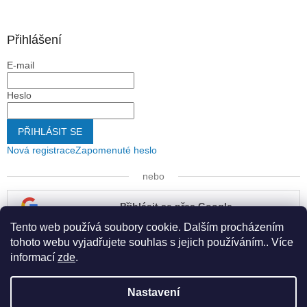
Přihlášení
E-mail
Heslo
PŘIHLÁSIT SE
Nová registrace
Zapomenuté heslo
nebo
Přihlásit se přes Google
Tento web používá soubory cookie. Dalším procházením
Přihlásit se přes Seznam
tohoto webu vyjadřujete souhlas s jejich používáním.. Více
informací
zde
.
Nastavení
Vytvořil Shoptet