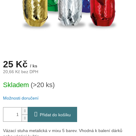
25 Kč
/ ks
20,66 Kč bez DPH
Měrná
Skladem
(>20 ks)
cena:
Možnosti doručení
Přidat do košíku
Vázací stuha metalická v mixu 5 barev. Vhodná k balení dárků