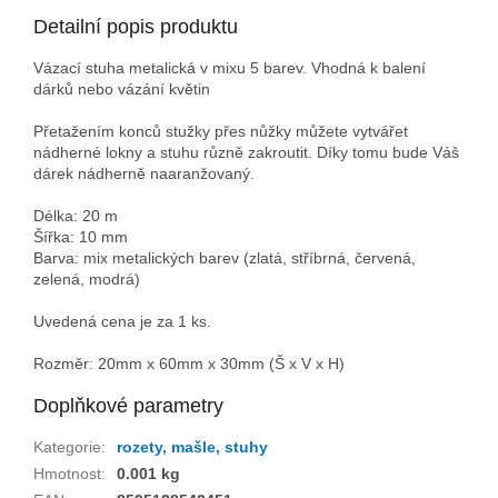
Detailní popis produktu
Vázací stuha metalická v mixu 5 barev. Vhodná k balení
dárků nebo vázání květin
Přetažením konců stužky přes nůžky můžete vytvářet
nádherné lokny a stuhu různě zakroutit. Díky tomu bude Váš
dárek nádherně naaranžovaný.
Délka: 20 m
Šířka: 10 mm
Barva: mix metalických barev (zlatá, stříbrná, červená,
zelená, modrá)
Uvedená cena je za 1 ks.
Rozměr: 20mm x 60mm x 30mm (Š x V x H)
Doplňkové parametry
Kategorie
:
rozety, mašle, stuhy
Hmotnost
:
0.001 kg