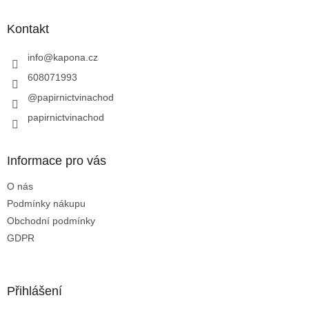
p
a
Kontakt
t
í
info
@
kapona.cz
608071993
@papirnictvinachod
papirnictvinachod
Informace pro vás
O nás
Podmínky nákupu
Obchodní podmínky
GDPR
Přihlášení