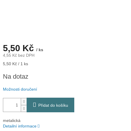
5,50 Kč
/ ks
4,55 Kč bez DPH
Měrná
5,50 Kč / 1 ks
cena:
Na dotaz
Možnosti doručení
Přidat do košíku
metalická
Detailní informace