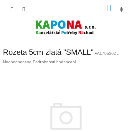
Přejít
NÁKU
na
obsah
KOŠÍK
Rozeta 5cm zlatá "SMALL"
PA170530ZL
Průměrné
Neohodnoceno
Podrobnosti hodnocení
hodnocení
produktu
je
0,0
z
5
hvězdiček.