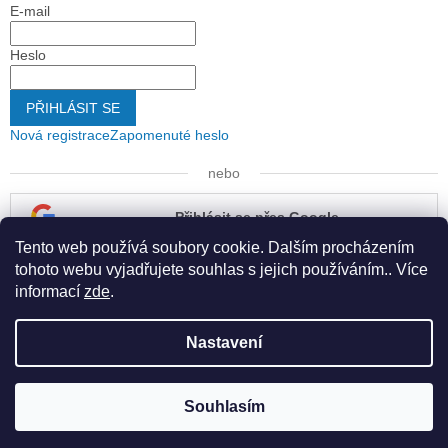
E-mail
Heslo
PŘIHLÁSIT SE
Nová registrace
Zapomenuté heslo
nebo
Přihlásit se přes Google
Tento web používá soubory cookie. Dalším procházením
Přihlásit se přes Seznam
tohoto webu vyjadřujete souhlas s jejich používáním.. Více
informací
zde
.
Nastavení
Vytvořil Shoptet
Souhlasím
Copyright 2026
Kapona s.r.o.
. Všechna práva vyhrazena.