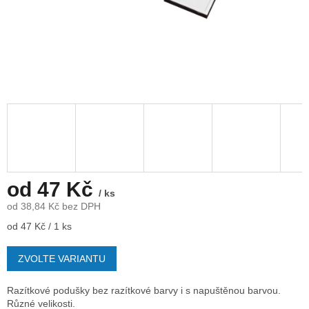
od
47 Kč
/ ks
od
38,84 Kč
bez DPH
Měrná
od 47 Kč / 1 ks
cena:
ZVOLTE VARIANTU
Razítkové podušky bez razítkové barvy i s napuštěnou barvou.
Různé velikosti.