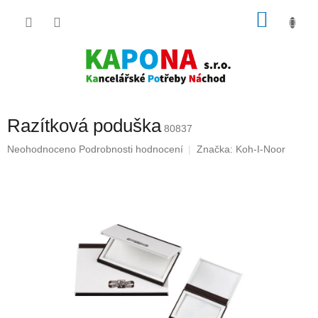
Přejít
NÁKU
na
obsah
KOŠÍK
Razítková poduška
80837
Průměrné
Neohodnoceno
Podrobnosti hodnocení
Značka:
Koh-I-Noor
hodnocení
produktu
je
0,0
z
5
hvězdiček.