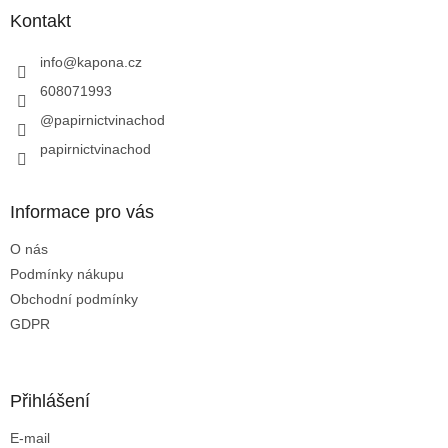
a
Kontakt
t
í
info
@
kapona.cz
608071993
@papirnictvinachod
papirnictvinachod
Informace pro vás
O nás
Podmínky nákupu
Obchodní podmínky
GDPR
Přihlášení
E-mail