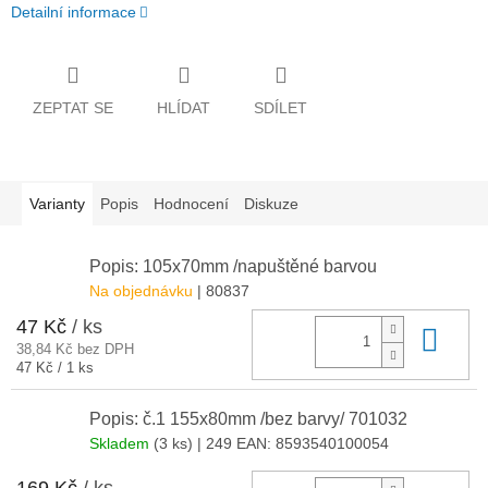
Detailní informace
ZEPTAT SE
HLÍDAT
SDÍLET
Varianty
Popis
Hodnocení
Diskuze
Popis: 105x70mm /napuštěné barvou
Na objednávku
| 80837
47 Kč
/ ks
Do 
38,84 Kč bez DPH
Měrná
47 Kč / 1 ks
cena:
Popis: č.1 155x80mm /bez barvy/ 701032
Skladem
(3 ks)
| 249
EAN:
8593540100054