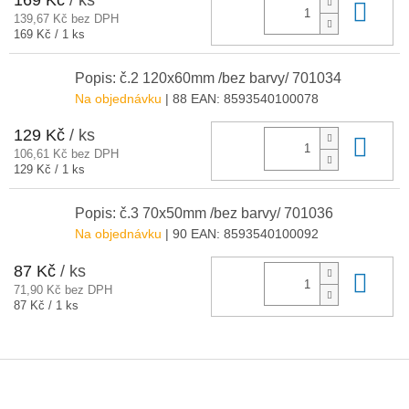
169 Kč
/ ks
Do 
139,67 Kč bez DPH
Měrná
169 Kč / 1 ks
cena:
Popis: č.2 120x60mm /bez barvy/ 701034
Na objednávku
| 88
EAN:
8593540100078
129 Kč
/ ks
Do 
106,61 Kč bez DPH
Měrná
129 Kč / 1 ks
cena:
Popis: č.3 70x50mm /bez barvy/ 701036
Na objednávku
| 90
EAN:
8593540100092
87 Kč
/ ks
Do 
71,90 Kč bez DPH
Měrná
87 Kč / 1 ks
cena:
Z
á
p