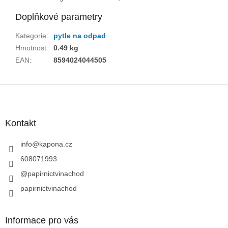
Doplňkové parametry
Kategorie
:
pytle na odpad
Hmotnost
:
0.49 kg
EAN
:
8594024044505
Z
á
p
a
Kontakt
t
í
info
@
kapona.cz
608071993
@papirnictvinachod
papirnictvinachod
Informace pro vás