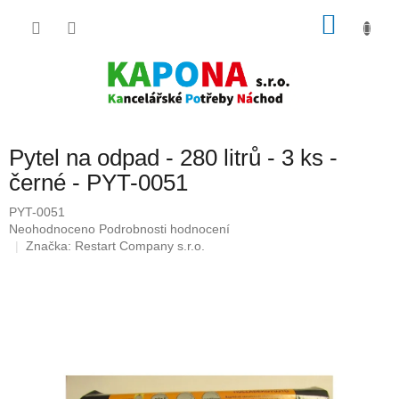
Přejít
NÁKU
na
obsah
KOŠÍK
Pytel na odpad - 280 litrů - 3 ks -
černé - PYT-0051
PYT-0051
Průměrné
Neohodnoceno
Podrobnosti hodnocení
hodnocení
Značka:
Restart Company s.r.o.
produktu
je
0,0
z
5
hvězdiček.