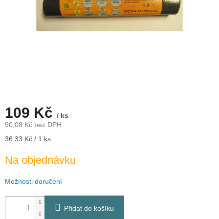
109 Kč
/ ks
90,08 Kč bez DPH
Měrná
36,33 Kč / 1 ks
cena:
Na objednávku
Možnosti doručení
Přidat do košíku