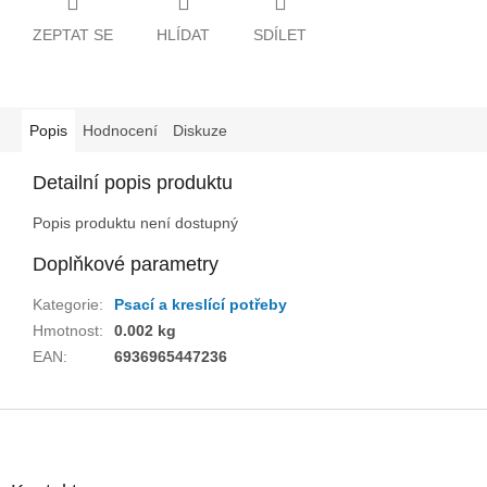
ZEPTAT SE
HLÍDAT
SDÍLET
Popis
Hodnocení
Diskuze
Detailní popis produktu
Popis produktu není dostupný
Doplňkové parametry
Kategorie
:
Psací a kreslící potřeby
Hmotnost
:
0.002 kg
EAN
:
6936965447236
Z
á
p