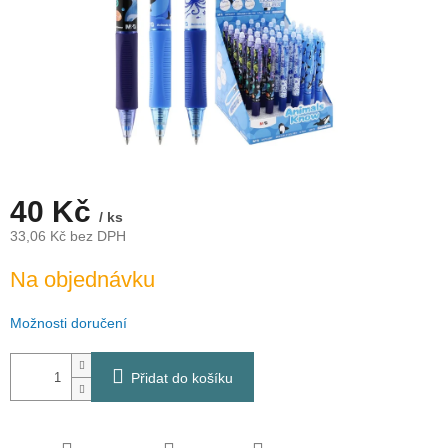
40 Kč
/ ks
33,06 Kč bez DPH
Měrná
Na objednávku
cena:
Možnosti doručení
Přidat do košíku