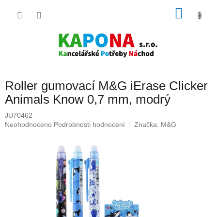
Přejít
NÁKU
na
obsah
KOŠÍK
Roller gumovací M&G iErase Clicker
Animals Know 0,7 mm, modrý
JU70462
Průměrné
Neohodnoceno
Podrobnosti hodnocení
Značka:
M&G
hodnocení
produktu
je
0,0
z
5
hvězdiček.