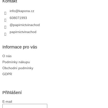
a
Kontakt
t
í
info
@
kapona.cz
608071993
@papirnictvinachod
papirnictvinachod
Informace pro vás
O nás
Podmínky nákupu
Obchodní podmínky
GDPR
Přihlášení
E-mail