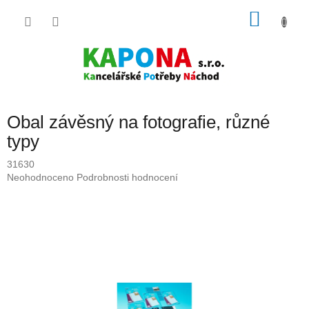
Přejít
NÁKU
na
obsah
KOŠÍK
Obal závěsný na fotografie, různé
typy
31630
Průměrné
Neohodnoceno
Podrobnosti hodnocení
hodnocení
produktu
je
0,0
z
5
hvězdiček.