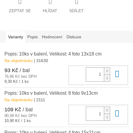
ZEPTAT SE
HLÍDAT
SDÍLET
Varianty
Popis
Hodnocení
Diskuze
Popis: 10ks v balení, Velikost: 4 foto 13x18 cm
Na objednávku
| 31630
93 Kč
/ bal
Do 
76,86 Kč bez DPH
Měrná
9,30 Kč / 1 ks
cena:
Popis: 10ks v balení, Velikost: 8 foto 9x13cm
Na objednávku
| 2111
109 Kč
/ bal
Do 
90,08 Kč bez DPH
Měrná
10,90 Kč / 1 ks
cena:
Popis: 10ks v balení, Velikost: 4 foto 15x21cm