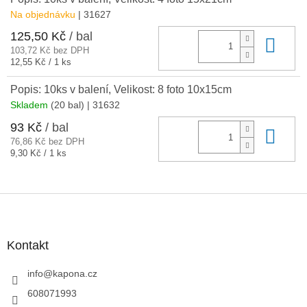
Na objednávku
| 31627
125,50 Kč
/ bal
Do 
103,72 Kč bez DPH
Měrná
12,55 Kč / 1 ks
cena:
Popis: 10ks v balení, Velikost: 8 foto 10x15cm
Skladem
(20 bal)
| 31632
93 Kč
/ bal
Do 
76,86 Kč bez DPH
Měrná
9,30 Kč / 1 ks
cena:
Z
á
p
a
Kontakt
t
í
info
@
kapona.cz
608071993