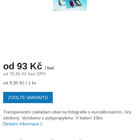
od
93 Kč
/ bal
od
76,86 Kč
bez DPH
Měrná
od 9,30 Kč / 1 ks
cena:
ZVOLTE VARIANTU
Transparentní zakládací obal na fotografie s euroděrováním, čirý,
závěsný. Vyrobeno z polypropylenu. V balení 10ks.
Detailní informace