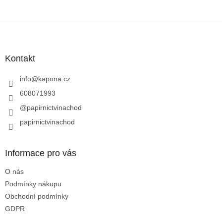
Z
á
p
a
Kontakt
t
í
info
@
kapona.cz
608071993
@papirnictvinachod
papirnictvinachod
Informace pro vás
O nás
Podmínky nákupu
Obchodní podmínky
GDPR