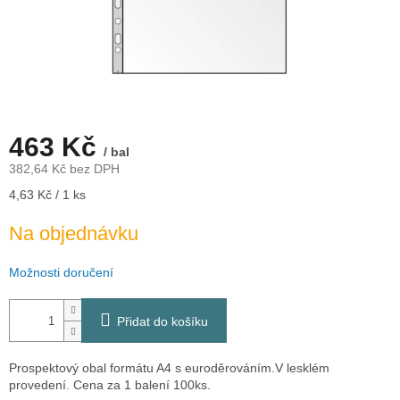
463 Kč
/ bal
382,64 Kč bez DPH
Měrná
4,63 Kč / 1 ks
cena:
Na objednávku
Možnosti doručení
Přidat do košíku
Prospektový obal formátu A4 s euroděrováním.V lesklém
provedení. Cena za 1 balení 100ks.