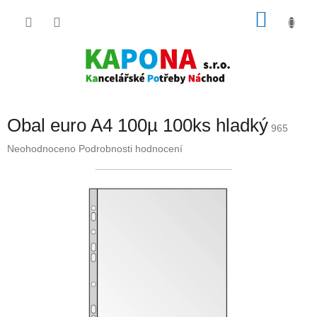
Přejít
NÁKU
na
obsah
KOŠÍK
Obal euro A4 100µ 100ks hladký
965
Průměrné
Neohodnoceno
Podrobnosti hodnocení
hodnocení
produktu
je
0,0
z
5
hvězdiček.