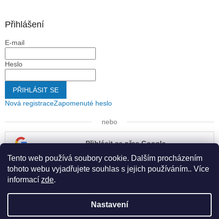
Přihlášení
E-mail
Heslo
PŘIHLÁSIT SE
Nová registrace
Zapomenuté heslo
nebo
Přihlásit se přes Google
Tento web používá soubory cookie. Dalším procházením
Přihlásit se přes Seznam
tohoto webu vyjadřujete souhlas s jejich používáním.. Více
informací
zde
.
Nastavení
Vytvořil Shoptet