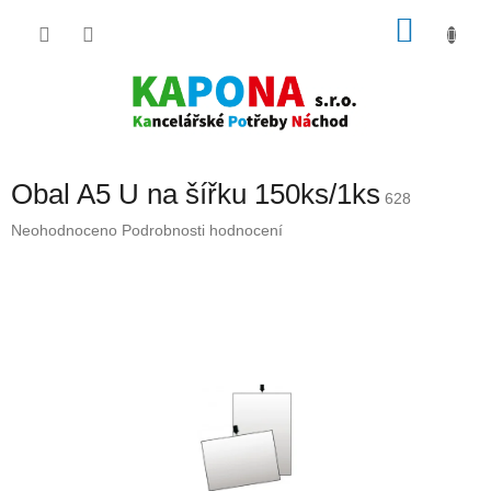
Přejít
NÁKU
na
obsah
KOŠÍK
Obal A5 U na šířku 150ks/1ks
628
Průměrné
Neohodnoceno
Podrobnosti hodnocení
hodnocení
produktu
je
0,0
z
5
hvězdiček.