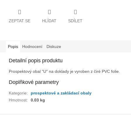
ZEPTAT SE
HLÍDAT
SDÍLET
Popis
Hodnocení
Diskuze
Detailní popis produktu
Prospektový obal "U" na doklady je vyroben z čiré PVC folie.
Doplňkové parametry
Kategorie
:
prospektové a zakládací obaly
Hmotnost
:
0.03 kg
Z
á
p