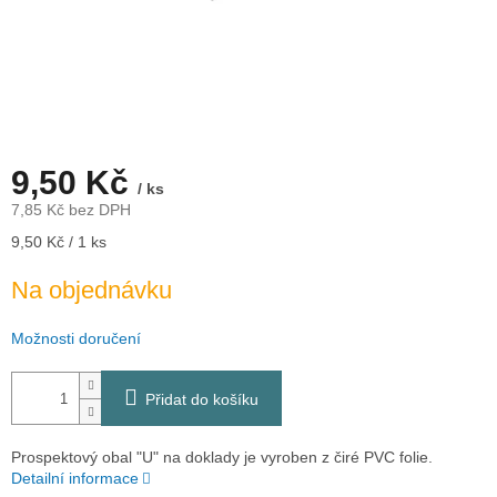
9,50 Kč
/ ks
7,85 Kč bez DPH
Měrná
9,50 Kč / 1 ks
cena:
Na objednávku
Možnosti doručení
Přidat do košíku
Prospektový obal "U" na doklady je vyroben z čiré PVC folie.
Detailní informace