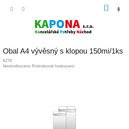
Přejít
NÁKU
na
obsah
KOŠÍK
Obal A4 vývěsný s klopou 150mi/1ks
6270
Průměrné
Neohodnoceno
Podrobnosti hodnocení
hodnocení
produktu
je
0,0
z
5
hvězdiček.