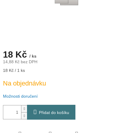
18 Kč
/ ks
14,88 Kč bez DPH
Měrná
18 Kč / 1 ks
cena:
Na objednávku
Možnosti doručení
Přidat do košíku