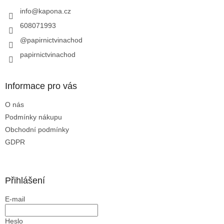
t
í
info
@
kapona.cz
608071993
@papirnictvinachod
papirnictvinachod
Informace pro vás
O nás
Podmínky nákupu
Obchodní podmínky
GDPR
Přihlášení
E-mail
Heslo