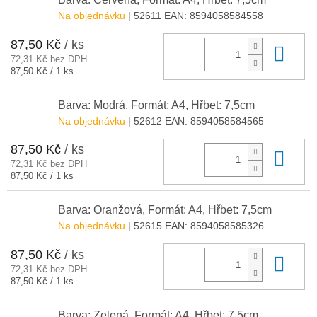
Na objednávku
| 52611
EAN:
8594058584558
87,50 Kč
/ ks
Do 
72,31 Kč bez DPH
Měrná
87,50 Kč / 1 ks
cena:
Barva: Modrá, Formát: A4, Hřbet: 7,5cm
Na objednávku
| 52612
EAN:
8594058584565
87,50 Kč
/ ks
Do 
72,31 Kč bez DPH
Měrná
87,50 Kč / 1 ks
cena:
Barva: Oranžová, Formát: A4, Hřbet: 7,5cm
Na objednávku
| 52615
EAN:
8594058585326
87,50 Kč
/ ks
Do 
72,31 Kč bez DPH
Měrná
87,50 Kč / 1 ks
cena:
Barva: Zelená, Formát: A4, Hřbet: 7,5cm