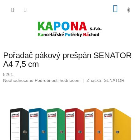
Přejít
NÁKU
na
obsah
KOŠÍK
Pořadač pákový prešpán SENATOR
A4 7,5 cm
5261
Průměrné
Neohodnoceno
Podrobnosti hodnocení
Značka:
SENATOR
hodnocení
produktu
je
0,0
z
5
hvězdiček.