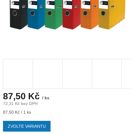
87,50 Kč
/ ks
72,31 Kč bez DPH
Měrná
87,50 Kč / 1 ks
cena:
ZVOLTE VARIANTU