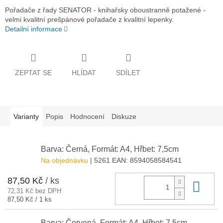
Pořadače z řady SENATOR - knihařsky oboustranně potažené -
velmi kvalitní prešpánové pořadače z kvalitní lepenky.
Detailní informace
ZEPTAT SE
HLÍDAT
SDÍLET
Varianty
Popis
Hodnocení
Diskuze
Barva: Černá, Formát: A4, Hřbet: 7,5cm
Na objednávku
| 5261
EAN:
8594058584541
87,50 Kč
/ ks
Do 
72,31 Kč bez DPH
Měrná
87,50 Kč / 1 ks
cena:
Barva: Červená, Formát: A4, Hřbet: 7,5cm