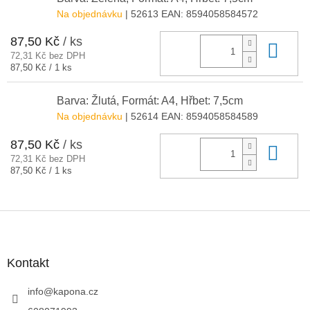
Na objednávku
| 52613
EAN:
8594058584572
87,50 Kč
/ ks
Do 
72,31 Kč bez DPH
Měrná
87,50 Kč / 1 ks
cena:
Barva: Žlutá, Formát: A4, Hřbet: 7,5cm
Na objednávku
| 52614
EAN:
8594058584589
87,50 Kč
/ ks
Do 
72,31 Kč bez DPH
Měrná
87,50 Kč / 1 ks
cena:
Z
á
p
a
Kontakt
t
í
info
@
kapona.cz